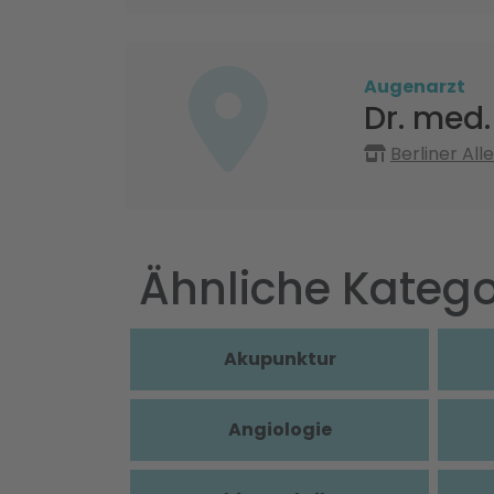
Augenarzt
Dr. med.
Berliner All
Ähnliche Katego
Akupunktur
Angiologie