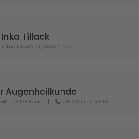
 Inka Tillack
er Landstraße 19, 15537 Erkner
ür Augenheilkunde
aße , 12683 Berlin
+49 30 56 04 53 46