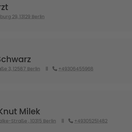
zt
urg 29, 13129 Berlin
 Schwarz
ße 3, 12587 Berlin
+49306455968
Knut Milek
lke-Straße , 10315 Berlin
+49305251482