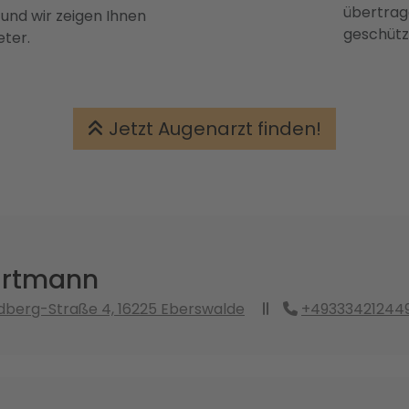
übertrage
 und wir zeigen Ihnen
geschütz
eter.
Jetzt Augenarzt finden!
artmann
dberg-Straße 4, 16225 Eberswalde
+49333421244