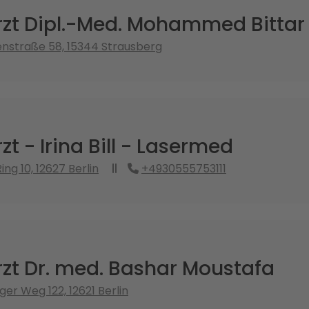
zt Dipl.-Med. Mohammed Bittar
nstraße 58, 15344 Strausberg
t - Irina Bill - Lasermed
ng 10, 12627 Berlin
+4930555753111
zt Dr. med. Bashar Moustafa
er Weg 122, 12621 Berlin