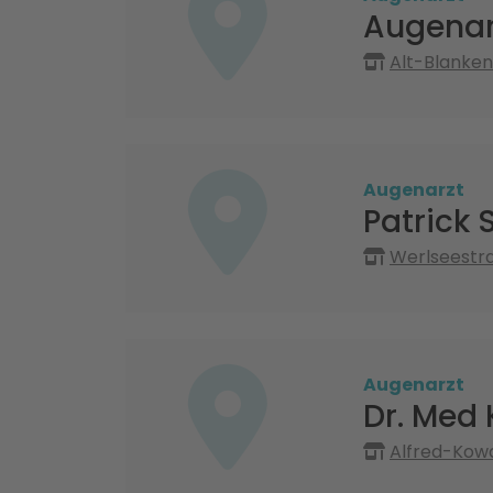
Augenar
Alt-Blankenb
Augenarzt
Patrick
Werlseestra
Augenarzt
Dr. Med 
Alfred-Kowa