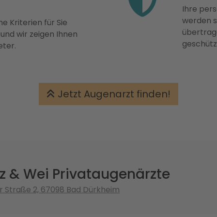
Ihre pers
werden st
e Kriterien für Sie
übertrage
 und wir zeigen Ihnen
geschütz
eter.
Jetzt Augenarzt finden!
z & Wei Privataugenärzte
 Straße 2, 67098 Bad Dürkheim