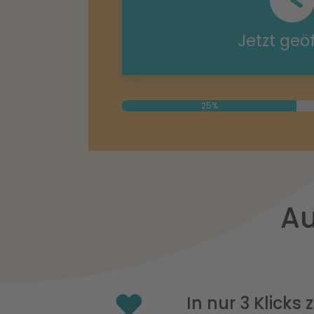
Jetzt geö
25%
Au
In nur 3 Klicks