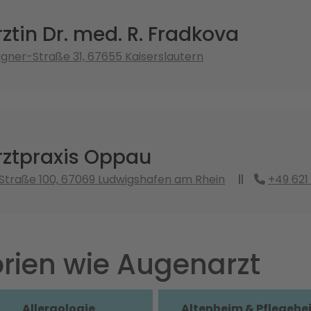
tin Dr. med. R. Fradkova
ner-Straße 31, 67655 Kaiserslautern
ztpraxis Oppau
Straße 100, 67069 Ludwigshafen am Rhein
+49 621
rien wie Augenarzt
Allergologie
Altenheim & Pflegehe