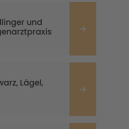
llinger und
enarztpraxis
arz, Lägel,