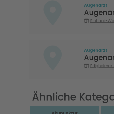
Augenarzt
Augenärz
Richard-Wag
Augenarzt
Augenar
Edigheimer 
Ähnliche Katego
Akupunktur