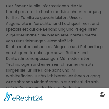
Hier finden Sie alle Informationen, die Sie
benötigen, um die beste medizinische Versorgung
für Ihre Familie zu gewährleisten. Unsere
Augenärzte in Aurachtal sind hochqualifiziert und
spezialisiert auf die Behandlung und Pflege Ihrer
Augengesundheit. Sie bieten eine breite Palette
von Dienstleistungen, einschließlich
Routineuntersuchungen, Diagnose und Behandlung
von Augenerkrankungen sowie Brillen- und
Kontaktlinsenanpassungen. Mit modernsten
Technologien und einem einfühlsamen Ansatz
sorgen sie für Ihre klare Sicht und Ihr
Wohlbefinden. Zusätzlich bieten wir Ihnen Zugang
zu erfahrenen Kinderärzten in Aurachtal, die sich
auf die Betreuung der kleinen Patienten
spezialisiert haben. Sie kümmern sich um die
Gesundheit, Entwicklung und das Wohlergehen
Ihrer Kinder und bieten Vorsorgeuntersuchungen,