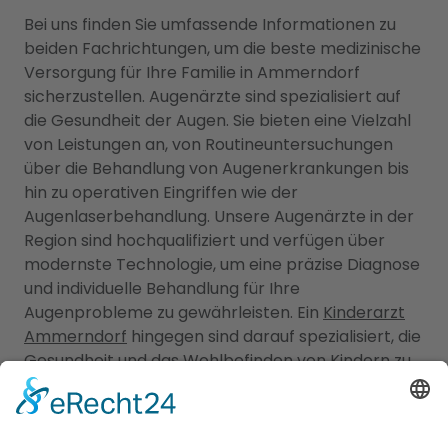
Bei uns finden Sie umfassende Informationen zu
beiden Fachrichtungen, um die beste medizinische
Versorgung für Ihre Familie in Ammerndorf
sicherzustellen. Augenärzte sind spezialisiert auf
die Gesundheit der Augen. Sie bieten eine Vielzahl
von Leistungen an, von Routineuntersuchungen
über die Behandlung von Augenerkrankungen bis
hin zu operativen Eingriffen wie der
Augenlaserbehandlung. Unsere Augenärzte in der
Region sind hochqualifiziert und verfügen über
modernste Technologie, um eine präzise Diagnose
und individuelle Behandlung für Ihre
Augenprobleme zu gewährleisten. Ein
Kinderarzt
Ammerndorf
hingegen sind darauf spezialisiert, die
Gesundheit und das Wohlbefinden von Kindern zu
betreuen. Sie bieten umfassende
Vorsorgeuntersuchungen, Impfungen, Behandlung
von akuten und chronischen Erkrankungen sowie