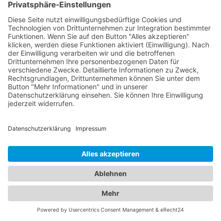
Beratung für Eltern in verschiedenen
medizinischen Bereichen an. Unsere Kinderärzte
Ammerndorf sind einfühlsam, kinderfreundlich und
haben langjährige Erfahrung in der Betreuung von
Kindern aller Altersgruppen. Unser
Branchenportal bietet Ihnen detaillierte
Informationen zu Augenärzten und Kinderärzten in
Ihrer Region. Sie können Profile einsehen,
Qualifikationen, Spezialisierungen, Öffnungszeiten
und Standorte erfahren sowie Bewertungen von
anderen Patienten lesen. Auf diese Weise können
Sie die bestmögliche Entscheidung für die
Gesundheit Ihrer Familie treffen. Vertrauen Sie auf
unsere Plattform, um die besten Augenärzte und
Kinderärzte in Ihrer Nähe zu finden. Sorgen Sie
dafür, dass Ihre Familie in den Händen erfahrener
und fürsorglicher Ärzte ist.