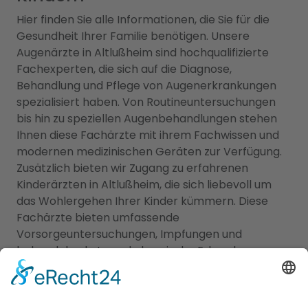
Hier finden Sie alle Informationen, die Sie für die
Gesundheit Ihrer Familie benötigen. Unsere
Augenärzte in Altlußheim sind hochqualifizierte
Fachexperten, die sich auf die Diagnose,
Behandlung und Pflege von Augenerkrankungen
spezialisiert haben. Von Routineuntersuchungen
bis hin zu speziellen Augenbehandlungen stehen
Ihnen diese Fachärzte mit ihrem Fachwissen und
modernen medizinischen Geräten zur Verfügung.
Zusätzlich bieten wir Zugang zu erfahrenen
Kinderärzten in Altlußheim, die sich liebevoll um
das Wohlergehen Ihrer Kinder kümmern. Diese
Fachärzte bieten umfassende
Vorsorgeuntersuchungen, Impfungen und
behandeln akute und chronische Erkrankungen
Ihrer Kleinen. Unser Portal ermöglicht es Ihnen, die
besten Augenärzte und den besten
Kinderarzt
Altlußheim
zu finden und Ihre Familie in