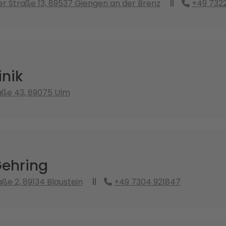
 Straße 13, 89537 Giengen an der Brenz
+49 7322
inik
raße 43, 89075 Ulm
Gehring
e 2, 89134 Blaustein
+49 7304 921847