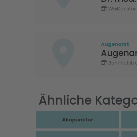
Weißenstei
Augenarzt
Augenarz
Bahnhofstra
Ähnliche Katego
Akupunktur