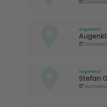
Oggenhauser
Augenarzt
Augenkl
Prittwitzst
Augenarzt
Stefan 
Hummelstraß