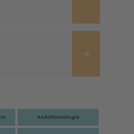
im
Anästhesiologie