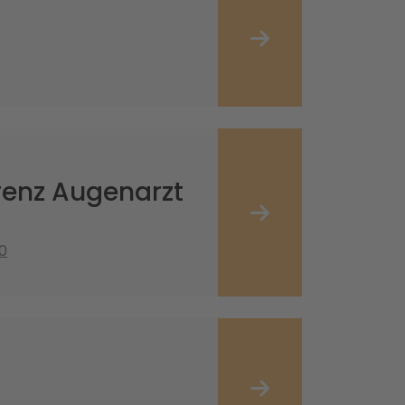
renz Augenarzt
0