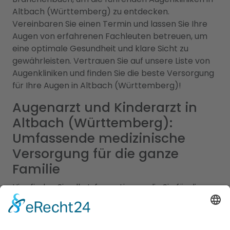
Altbach (Württemberg) zu entdecken.
Vereinbaren Sie einen Termin und lassen Sie Ihre
Augen von erfahrenen Fachleuten betreuen, um
eine optimale Gesundheit und klare Sicht zu
gewährleisten. Vertrauen Sie auf unsere Liste von
Augenkliniken und finden Sie die beste Versorgung
für Ihre Augen in Altbach (Württemberg)!
Augenarzt und Kinderarzt in
Altbach (Württemberg):
Umfassende medizinische
Versorgung für die ganze
Familie
Hier finden Sie alle Informationen, die Sie für die
Gesundheit Ihrer Familie benötigen. Unsere
Augenärzte in Altbach (Württemberg) sind
hochqualifizierte Fachexperten, die sich auf die