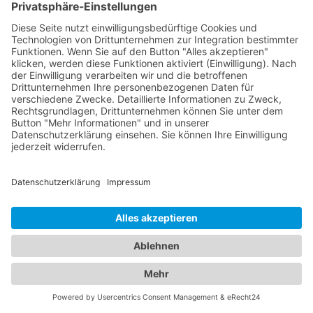
Diagnose, Behandlung und Pflege von
Augenerkrankungen spezialisiert haben. Von
Routineuntersuchungen bis hin zu speziellen
Augenbehandlungen stehen Ihnen diese
Fachärzte mit ihrem Fachwissen und modernen
medizinischen Geräten zur Verfügung. Zusätzlich
bieten wir Zugang zu erfahrenen Kinderärzten in
Altbach (Württemberg), die sich liebevoll um das
Wohlergehen Ihrer Kinder kümmern. Diese
Fachärzte bieten umfassende
Vorsorgeuntersuchungen, Impfungen und
behandeln akute und chronische Erkrankungen
Ihrer Kleinen. Unser Portal ermöglicht es Ihnen, die
besten Augenärzte und den besten
Kinderarzt
Altbach (Württemberg)
zu finden und Ihre Familie
in kompetente Hände zu legen. Vertrauen Sie auf
unsere sorgfältig ausgewählten Fachexperten, um
die optimale Gesundheit Ihrer Augen und die Ihrer
Liebsten zu gewährleisten.