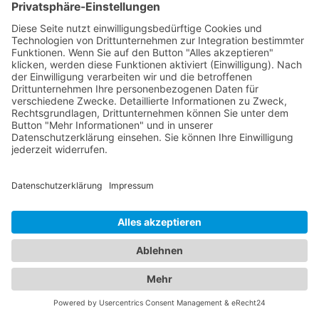
die sich umfassend um das Wohlergehen Ihrer
Kinder kümmern. Von Vorsorgeuntersuchungen
und Impfungen bis hin zur Behandlung von
Kinderkrankheiten stehen sie Ihnen mit ihrer
Expertise zur Seite. Vertrauen Sie auf unser
Branchenportal, um den besten
Kinderarzt
Alsbach-Hähnlein
zu finden. Wir bieten Ihnen
detaillierte Informationen zu den Ärzten, ihren
Fachgebieten, Öffnungszeiten und Standorten.
Sorgen Sie für die Gesundheit Ihrer Familie, indem
Sie die besten medizinischen Fachkräfte für
Augen- und Kinderheilkunde in Alsbach-Hähnlein
finden.
Jetzt Augenarzt finden!