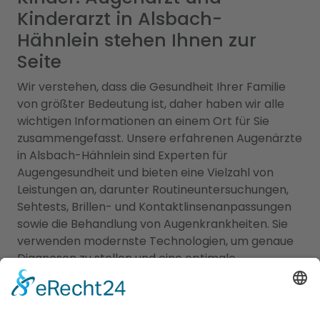
Kinderarzt in Alsbach-
Hähnlein stehen Ihnen zur
Seite
Wir verstehen, dass die Gesundheit Ihrer Familie
von größter Bedeutung ist, daher haben wir alle
wichtigen Informationen an einem Ort für Sie
zusammengefasst. Unsere erfahrenen Augenärzte
in Alsbach-Hähnlein sind Experten für
Augengesundheit und bieten eine Vielzahl von
Leistungen an, darunter Routineuntersuchungen,
Sehtests, Brillen- und Kontaktlinsenanpassungen
sowie die Behandlung von Augenkrankheiten. Sie
verwenden modernste Technologien, um genaue
Diagnosen zu stellen und eine optimale
Versorgung zu gewährleisten. Für die kleinen
Patienten bieten wir Ihnen zudem eine Übersicht
an qualifizierten Kinderärzten in Alsbach-Hähnlein,