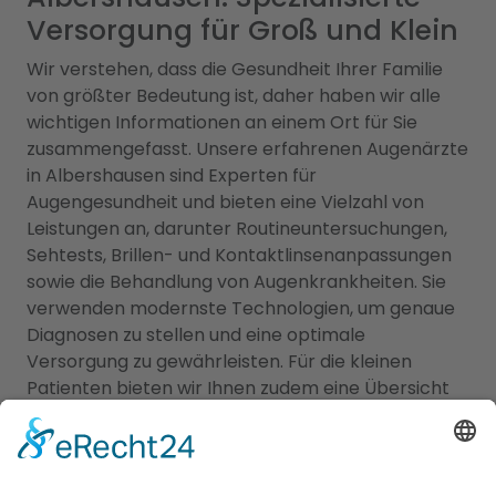
Versorgung für Groß und Klein
Wir verstehen, dass die Gesundheit Ihrer Familie
von größter Bedeutung ist, daher haben wir alle
wichtigen Informationen an einem Ort für Sie
zusammengefasst. Unsere erfahrenen Augenärzte
in Albershausen sind Experten für
Augengesundheit und bieten eine Vielzahl von
Leistungen an, darunter Routineuntersuchungen,
Sehtests, Brillen- und Kontaktlinsenanpassungen
sowie die Behandlung von Augenkrankheiten. Sie
verwenden modernste Technologien, um genaue
Diagnosen zu stellen und eine optimale
Versorgung zu gewährleisten. Für die kleinen
Patienten bieten wir Ihnen zudem eine Übersicht
an qualifizierten Kinderärzten in Albershausen, die
sich umfassend um das Wohlergehen Ihrer Kinder
kümmern. Von Vorsorgeuntersuchungen und
Impfungen bis hin zur Behandlung von