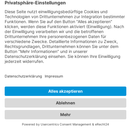
Augenerkrankungen spezialisiert haben. Von
Routineuntersuchungen bis hin zu speziellen
Augenbehandlungen stehen Ihnen diese
Fachärzte mit ihrem Fachwissen und modernen
medizinischen Geräten zur Verfügung. Zusätzlich
bieten wir Zugang zu erfahrenen Kinderärzten in
Adelsried bei Augsburg, die sich liebevoll um das
Wohlergehen Ihrer Kinder kümmern. Diese
Fachärzte bieten umfassende
Vorsorgeuntersuchungen, Impfungen und
behandeln akute und chronische Erkrankungen
Ihrer Kleinen. Unser Portal ermöglicht es Ihnen, die
besten Augenärzte und den besten
Kinderarzt
Adelsried bei Augsburg
zu finden und Ihre Familie in
kompetente Hände zu legen. Vertrauen Sie auf
unsere sorgfältig ausgewählten Fachexperten, um
die optimale Gesundheit Ihrer Augen und die Ihrer
Liebsten zu gewährleisten.