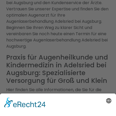
bei Augsburg und den Kundenservice der Ärzte.
Vertrauen Sie unserer Expertise und finden Sie den
optimalen Augenarzt für Ihre
Augenlaserbehandlung Adelsried bei Augsburg.
Beginnen Sie Ihren Weg zu klarer Sicht und
vereinbaren Sie noch heute einen Termin für eine
hochwertige Augenlaserbehandlung Adelsried bei
Augsburg.
Praxis für Augenheilkunde und
Kindermedizin in Adelsried bei
Augsburg: Spezialisierte
Versorgung für Groß und Klein
Hier finden Sie alle Informationen, die Sie für die
Gesundheit Ihrer Familie benötigen. Unsere
Augenärzte in Adelsried bei Augsburg sind
hochqualifizierte Fachexperten, die sich auf die
Diagnose, Behandlung und Pflege von