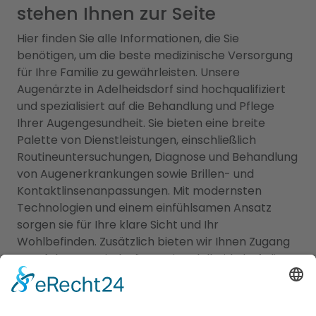
stehen Ihnen zur Seite
Hier finden Sie alle Informationen, die Sie
benötigen, um die beste medizinische Versorgung
für Ihre Familie zu gewährleisten. Unsere
Augenärzte in Adelheidsdorf sind hochqualifiziert
und spezialisiert auf die Behandlung und Pflege
Ihrer Augengesundheit. Sie bieten eine breite
Palette von Dienstleistungen, einschließlich
Routineuntersuchungen, Diagnose und Behandlung
von Augenerkrankungen sowie Brillen- und
Kontaktlinsenanpassungen. Mit modernsten
Technologien und einem einfühlsamen Ansatz
sorgen sie für Ihre klare Sicht und Ihr
Wohlbefinden. Zusätzlich bieten wir Ihnen Zugang
zu erfahrenen Kinderärzten in Adelheidsdorf, die
sich auf die Betreuung der kleinen Patienten
spezialisiert haben. Sie kümmern sich um die
Gesundheit, Entwicklung und das Wohlergehen