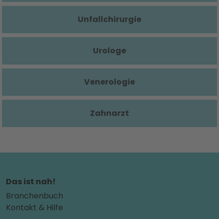
Unfallchirurgie
Urologe
Venerologie
Zahnarzt
Das ist nah!
Branchenbuch
Kontakt & Hilfe