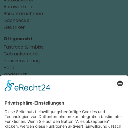
Autowerkstatt
Bauunternehmen
Dachdecker
Elektriker
Oft gesucht
Fastfood & Imbiss
Getränkemarkt
Hausverwaltung
Hotel
Kinderarzt
Personalvermittler
Weitere Sportvereine
Tierarzt
Zahnarzt
Tennis
Tankstelle
Tierbedarf