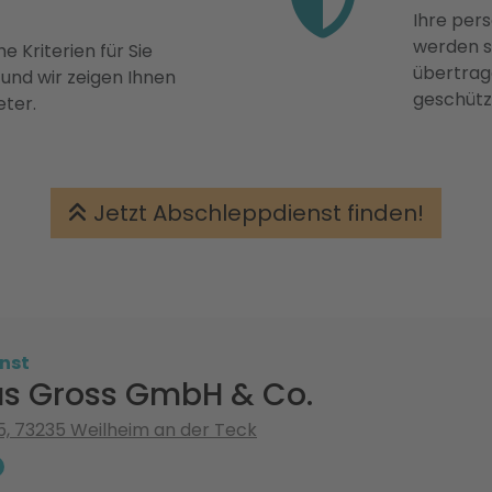
Ihre pers
werden st
e Kriterien für Sie
übertrage
 und wir zeigen Ihnen
geschütz
eter.
Jetzt Abschleppdienst finden!
nst
s Gross GmbH & Co.
5, 73235 Weilheim an der Teck