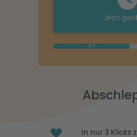
Jetzt geö
25%
Abschlep
In nur 3 Klicks