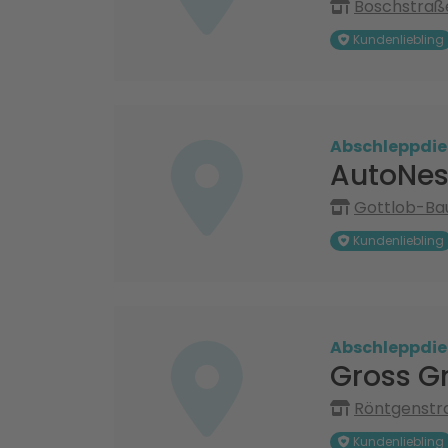
Boschstraß
Kundenliebling
Abschleppdie
AutoNest
Gottlob-Ba
Kundenliebling
Abschleppdie
Gross G
Röntgenstra
Kundenliebling