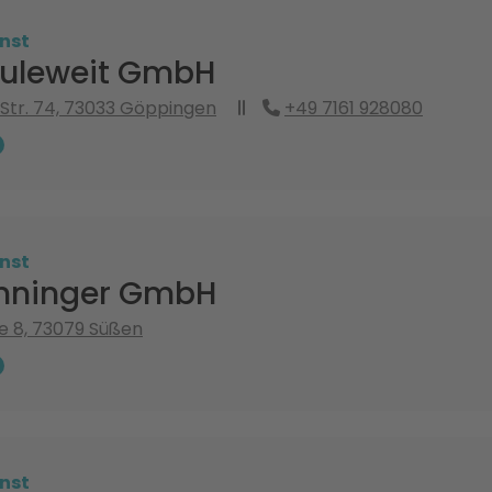
nst
uleweit GmbH
 Str. 74, 73033 Göppingen
+49 7161 928080
nst
nninger GmbH
e 8, 73079 Süßen
nst