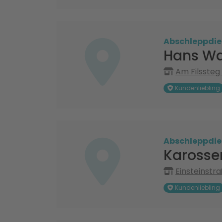
Abschleppdie
Hans Wa
Am Filssteg
Kundenliebling
Abschleppdie
Karosser
Einsteinstr
Kundenliebling