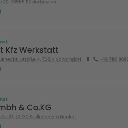
e 20, 73655 Plüderhausen
nst
 Kfz Werkstatt
uknecht-Straße 4, 73614 Schorndorf
+49 7181 969
nst
mbh & Co.KG
ße 10, 73730 Esslingen am Neckar