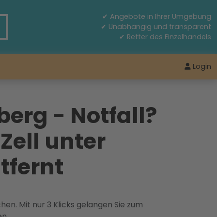
✔ Angebote in Ihrer Umgebung
✔ Unabhängig und transparent
✔ Retter des Einzelhandels
Login
berg - Notfall?
Zell unter
tfernt
hen. Mit nur 3 Klicks gelangen Sie zum
en.