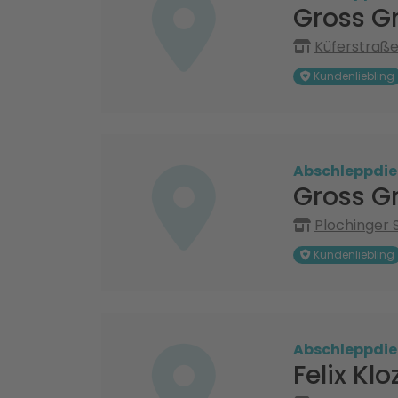
Gross G
Küferstraße
Kundenliebling
Abschleppdie
Gross G
Plochinger S
Kundenliebling
Abschleppdie
Felix Kl