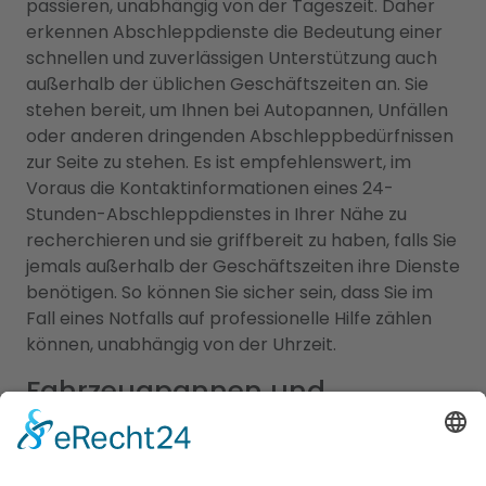
passieren, unabhängig von der Tageszeit. Daher
erkennen Abschleppdienste die Bedeutung einer
schnellen und zuverlässigen Unterstützung auch
außerhalb der üblichen Geschäftszeiten an. Sie
stehen bereit, um Ihnen bei Autopannen, Unfällen
oder anderen dringenden Abschleppbedürfnissen
zur Seite zu stehen. Es ist empfehlenswert, im
Voraus die Kontaktinformationen eines 24-
Stunden-Abschleppdienstes in Ihrer Nähe zu
recherchieren und sie griffbereit zu haben, falls Sie
jemals außerhalb der Geschäftszeiten ihre Dienste
benötigen. So können Sie sicher sein, dass Sie im
Fall eines Notfalls auf professionelle Hilfe zählen
können, unabhängig von der Uhrzeit.
Fahrzeugpannen und
Übernachtungen: Die perfekte
Kombination von