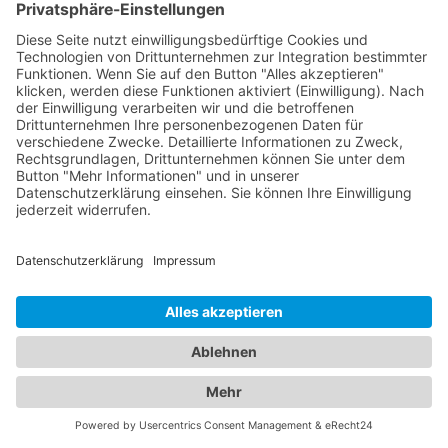
Abschleppdiensten und Hotels
Unser umfangreiches Branchenportal bietet Ihnen
nicht nur alle Informationen rund um zuverlässige
Abschleppdienste, sondern auch eine breite
Auswahl an Hotels für Ihren nächsten Aufenthalt.
Hier finden Sie alles, was Sie benötigen, um sowohl
im Notfall als auch bei der Urlaubsplanung bestens
informiert zu sein. Egal ob Sie einen
Abschleppdienst in Ihrer Nähe suchen oder nach
dem perfekten
Hotel Zeitlofs
für Ihre
Reisevorhaben Ausschau halten - bei uns sind Sie
richtig. Unser Portal präsentiert Ihnen eine
umfassende Liste von Abschleppdiensten, die
Ihnen bei Fahrzeugpannen und Problemen zur
Seite stehen. Erfahren Sie mehr über ihre
Leistungen, Verfügbarkeiten und Kontaktdaten, um
im Ernstfall schnell und zuverlässig Hilfe zu
erhalten. Gleichzeitig bieten wir Ihnen
Informationen zu verschiedenen Hotels in Ihrer