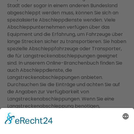
Stadt oder sogar in einem anderen Bundesland
abgeschleppt werden muss, können Sie sich an
spezialisierte Abschleppdienste wenden. Viele
Abschleppunternehmen verfügen über das
Equipment und die Erfahrung, um Fahrzeuge über
lange Strecken sicher zu transportieren. Sie haben
spezielle Abschleppfahrzeuge oder Transporter,
die für Langstreckenabschleppungen geeignet
sind. In unserem Online-Branchenbuch finden Sie
auch Abschleppdienste, die
Langstreckenabschleppungen anbieten.
Durchsuchen Sie die Einträge und achten Sie auf
die Angaben zur Verfügbarkeit von
Langstreckenabschleppungen. Wenn Sie eine
Langstreckenabschleppung benötigen,
empfehlen wir Ihnen, vorab Kontakt mit dem
Abschleppdienst aufzunehmen, um die Details zu
besprechen. Klären Sie Fragen zur Strecke, den