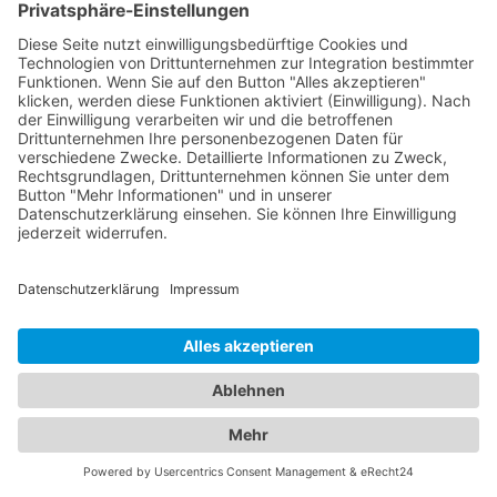
Kosten, der Transportversicherung und den
erforderlichen Unterlagen. Verlassen Sie sich auf
unser Online-Branchenbuch, um den passenden
Abschleppdienst für Ihre
Langstreckenabschleppung zu finden. Informieren
Sie sich über die verfügbaren Optionen und wählen
Sie einen zuverlässigen Anbieter, der Ihre
Bedürfnisse erfüllt.
Abschleppdienste und Hotels:
Ein umfassendes Angebot für
Ihre Mobilität und Unterkunft
In unserem umfassenden Branchenportal finden
Sie nicht nur alle Informationen rund um
zuverlässige Abschleppdienste, sondern auch eine
breite Auswahl an Hotels für Ihren nächsten
Aufenthalt. Wir bieten Ihnen eine vielfältige
Plattform, um sowohl bei Fahrzeugpannen als