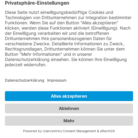
Abschleppdienste, sondern auch eine breite
Auswahl an Hotels für Ihren nächsten Aufenthalt.
Hier finden Sie alles, was Sie benötigen, um sowohl
im Notfall als auch bei der Urlaubsplanung bestens
informiert zu sein. Egal ob Sie einen
Abschleppdienst in Ihrer Nähe suchen oder nach
dem perfekten
Hotel Wolnzach
für Ihre
Reisevorhaben Ausschau halten - bei uns sind Sie
richtig. Unser Portal präsentiert Ihnen eine
umfassende Liste von Abschleppdiensten, die
Ihnen bei Fahrzeugpannen und Problemen zur
Seite stehen. Erfahren Sie mehr über ihre
Leistungen, Verfügbarkeiten und Kontaktdaten, um
im Ernstfall schnell und zuverlässig Hilfe zu
erhalten. Gleichzeitig bieten wir Ihnen
Informationen zu verschiedenen Hotels in Ihrer
gewünschten Destination. Ob Sie nach einem
luxuriösen 5-Sterne-Hotel, einer gemütlichen
Pension oder einem budgetfreundlichen Hostel