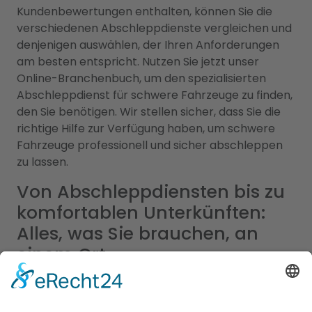
Kundenbewertungen enthalten, können Sie die
verschiedenen Abschleppdienste vergleichen und
denjenigen auswählen, der Ihren Anforderungen
am besten entspricht. Nutzen Sie jetzt unser
Online-Branchenbuch, um den spezialisierten
Abschleppdienst für schwere Fahrzeuge zu finden,
den Sie benötigen. Wir stellen sicher, dass Sie die
richtige Hilfe zur Verfügung haben, um schwere
Fahrzeuge professionell und sicher abschleppen
zu lassen.
Von Abschleppdiensten bis zu
komfortablen Unterkünften:
Alles, was Sie brauchen, an
einem Ort
Unser umfangreiches Branchenportal bietet Ihnen
nicht nur alle Informationen rund um zuverlässige