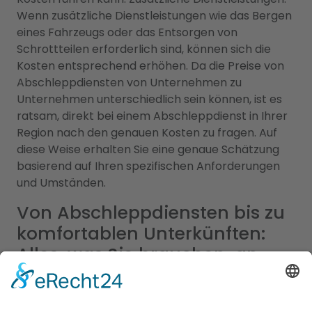
Wenn zusätzliche Dienstleistungen wie das Bergen
eines Fahrzeugs oder das Entsorgen von
Schrottteilen erforderlich sind, können sich die
Kosten entsprechend erhöhen. Da die Preise von
Abschleppdiensten von Unternehmen zu
Unternehmen unterschiedlich sein können, ist es
ratsam, direkt bei einem Abschleppdienst in Ihrer
Region nach den genauen Kosten zu fragen. Auf
diese Weise erhalten Sie eine genaue Schätzung
basierend auf Ihren spezifischen Anforderungen
und Umständen.
Von Abschleppdiensten bis zu
komfortablen Unterkünften:
Alles, was Sie brauchen, an
einem Ort
Unser umfangreiches Branchenportal bietet Ihnen