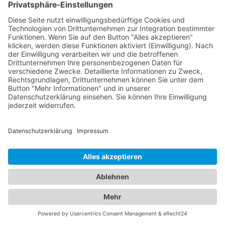
nicht nur alle Informationen zu zuverlässigen
Abschleppdiensten, sondern auch eine Vielzahl an
Optionen für Ihren nächsten Hotelaufenthalt in
einem
Hotel Wittenberge, Prignitz
. Wir verstehen,
dass sowohl die Sicherheit Ihres Fahrzeugs als
auch der Komfort Ihrer Unterkunft von großer
Bedeutung sind. Entdecken Sie eine breite Auswahl
an Hotels in verschiedenen Preiskategorien und für
unterschiedliche Bedürfnisse. Von luxuriösen 5-
Sterne-Hotels bis hin zu gemütlichen Bed &
Breakfasts - in unserem Branchenportal finden Sie
detaillierte Informationen zu Ausstattung, Lage,
Preisen und Verfügbarkeiten, um Ihre ideale
Unterkunft auszuwählen. Gleichzeitig bieten wir
Ihnen umfassende Informationen über
zuverlässige Abschleppdienste in Ihrer Region.
Egal, ob Sie eine Panne haben, Ihr Fahrzeug
abgeschleppt werden muss oder Sie eine Bergung
benötigen - unsere Datenbank enthält