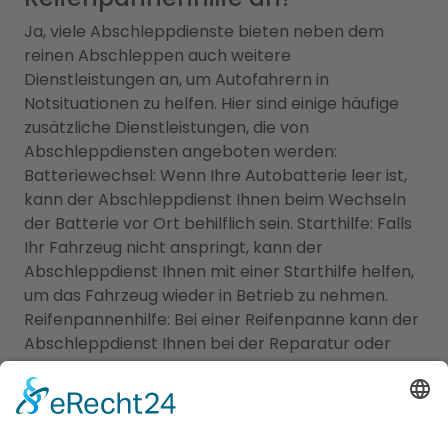
Ja, viele Abschleppdienste bieten neben dem
reinen Abschleppen auch weitere
Dienstleistungen an, um Autofahrern in
Notsituationen zu helfen. Hier sind einige häufige
zusätzliche Dienstleistungen, die von
Abschleppdiensten angeboten werden:
Batteriewechsel: Wenn Ihre Autobatterie leer ist,
kann der Abschleppdienst Ihnen beim Wechseln
der Batterie vor Ort behilflich sein. Starthilfe: Falls
Ihr Fahrzeug nicht anspringt, kann der
Abschleppdienst Ihnen mit einer Starthilfe helfen,
um das Fahrzeug wieder in Betrieb zu nehmen.
Reifenpannenhilfe: Bei einer Reifenpanne kann der
Abschleppdienst Ihnen bei der Reparatur oder
dem Austausch des Reifens behilflich sein. Dies
kann das Wechseln eines Reifens vor Ort oder das
Abschleppen zu einer nahegelegenen Werkstatt
umfassen. Kraftstofflieferung: Wenn Sie ohne