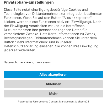
Treibstoff liegengeblieben sind, kann der
Abschleppdienst Ihnen einen begrenzten Vorrat
an Kraftstoff liefern, um Sie wieder mobil zu
machen. Türöffnung: Wenn Sie sich aus Ihrem
Fahrzeug ausgesperrt haben, kann der
Abschleppdienst Ihnen bei der Türöffnung helfen,
um wieder Zugang zu Ihrem Fahrzeug zu erhalten.
Es ist wichtig zu beachten, dass nicht alle
Abschleppdienste diese zusätzlichen
Dienstleistungen anbieten. Informieren Sie sich
daher im Voraus bei einem Abschleppdienst über
die verfügbaren Serviceleistungen, um
sicherzustellen, dass sie Ihren spezifischen
Bedürfnissen entsprechen.
Alles unter einem Dach:
Informationen zu
Abschleppdiensten und Hotels