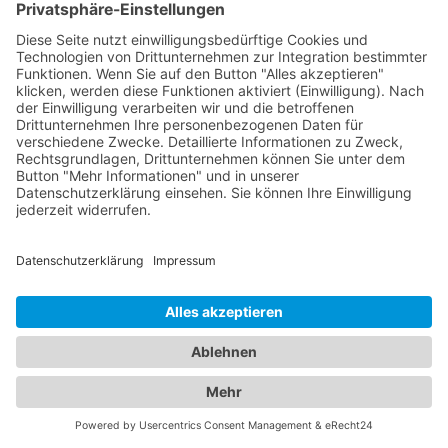
Abschleppdienste und Hotels:
Ein umfassendes Angebot für
Ihre Mobilität und Unterkunft
In unserem umfassenden Branchenportal finden
Sie nicht nur alle Informationen rund um
zuverlässige Abschleppdienste, sondern auch
detaillierte Einblicke in erstklassige Hotels. Wir
bieten Ihnen eine vielseitige Plattform, um sowohl
Ihre Mobilität im Straßenverkehr als auch Ihren
Komfort während des Aufenthalts in einem
Hotel
Willich
zu gewährleisten. Erfahren Sie mehr über
die verschiedenen Abschleppdienste in Ihrer
Region. Unsere Datenbank enthält eine Auswahl
an professionellen Anbietern, die Ihnen im Falle
einer Fahrzeugpanne oder eines Unfalls schnell
und effizient helfen. Informieren Sie sich über ihre
Dienstleistungen, Erreichbarkeit und