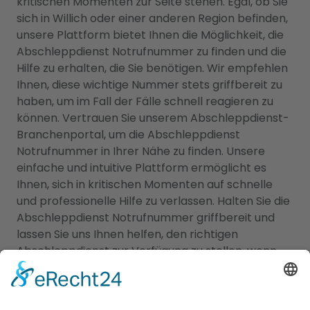
kritischen Momenten zur Seite stehen. Egal, ob Sie
sich in Willich oder einer anderen Region befinden,
unsere Plattform bietet Ihnen die Möglichkeit, die
Abschleppdienst Notrufnummer zu finden und die
Hilfe zu erhalten, die Sie benötigen. Wir empfehlen
Ihnen, diese wichtige Nummer stets griffbereit zu
haben, um im Fall der Fälle schnell reagieren zu
können. Vertrauen Sie unserem Abschleppdienst-
Branchenportal, um die Abschleppdienst
Notrufnummer in Ihrer Nähe zu finden. Unsere
einfache und intuitive Plattform ermöglicht es
Ihnen, sich in kritischen Momenten auf schnelle
und professionelle Hilfe zu verlassen. Halten Sie die
Abschleppdienst Notrufnummer griffbereit und
lassen Sie uns Ihnen helfen, den richtigen
Abschleppdienst zur Verfügung zu stellen, wenn
Sie ihn am dringendsten benötigen. Gleiches gilt
selbstverständlich auch für
Abschleppdienst
Viersen
.