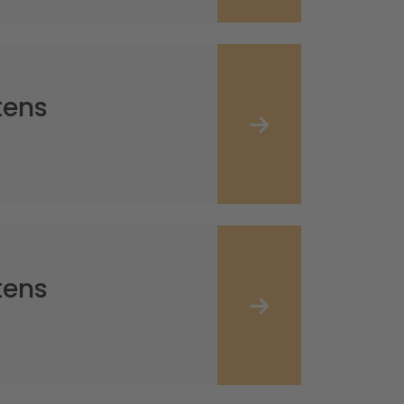
tens
tens