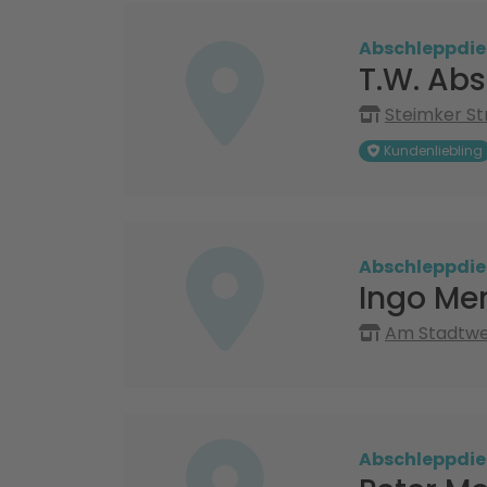
Abschleppdie
T.W. Ab
Steimker St
Kundenliebling
Abschleppdie
Ingo Me
Am Stadtweg
Abschleppdie