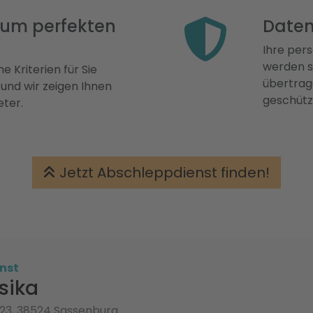
 zum perfekten
Daten
Ihre pers
werden st
e Kriterien für Sie
übertrage
 und wir zeigen Ihnen
geschütz
eter.
Jetzt Abschleppdienst finden!
nst
sika
 23, 38524 Sassenburg