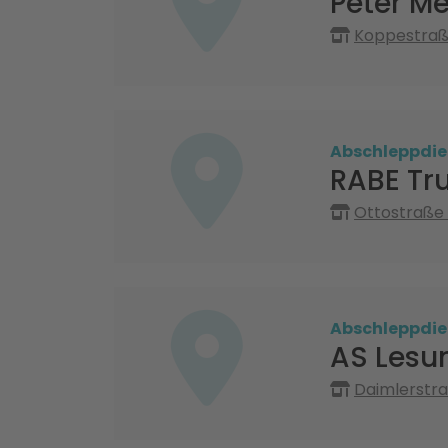
Peter M
Koppestraß
Abschleppdie
RABE Tr
Ottostraße 
Abschleppdie
AS Les
Daimlerstra