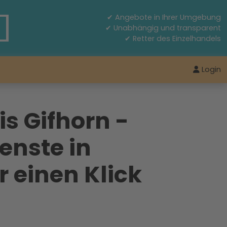
✔ Angebote in Ihrer Umgebung
✔ Unabhängig und transparent
✔ Retter des Einzelhandels
Login
s Gifhorn -
enste in
 einen Klick