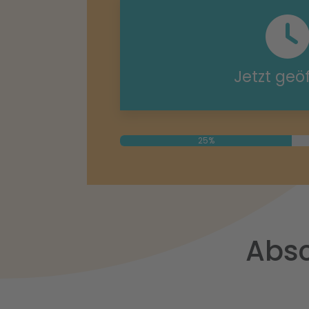
Jetzt geö
25%
Absc