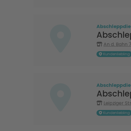
Abschleppdie
Abschle
An d. Bahn 
Kundenliebling
Abschleppdie
Abschle
Leipziger St
Kundenliebling