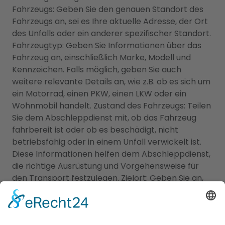
Fahrzeugs: Geben Sie den genauen Standort des
Fahrzeugs an, sei es Ihre aktuelle Adresse, der Ort
des Unfalls oder ein anderer spezifischer Standort.
Fahrzeugtyp: Geben Sie Informationen über das
Fahrzeug an, einschließlich Marke, Modell und
Kennzeichen. Falls möglich, geben Sie auch
weitere relevante Details an, wie z.B. ob es sich um
ein Motorrad, einen PKW, einen LKW oder ein
Wohnmobil handelt. Zustand des Fahrzeugs: Teilen
Sie dem Abschleppdienst mit, ob das Fahrzeug
fahrbereit ist oder ob es beschädigt, nicht
betriebsfähig oder in einem Unfall verwickelt ist.
Diese Informationen helfen dem Abschleppdienst,
die richtige Ausrüstung und Vorgehensweise für
den Transport festzulegen. Zielort: Geben Sie an,
wohin das Fahrzeug transportiert werden soll. Dies
kann beispielsweise eine Werkstatt, ein
Autohändler oder ein Lagerplatz sein.