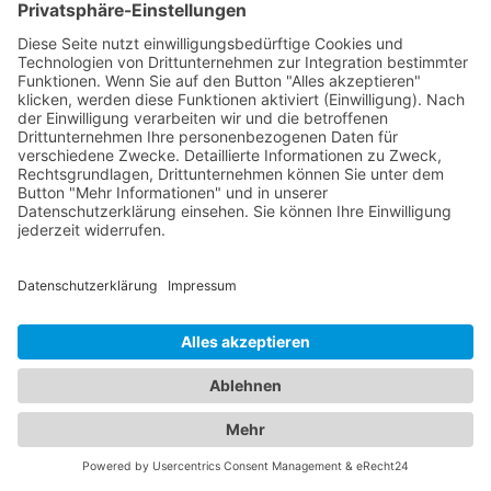
Kontaktinformationen: Stellen Sie sicher, dass Sie
dem Abschleppdienst Ihre vollständigen
Kontaktdaten zur Verfügung stellen, einschließlich
Name, Telefonnummer und gegebenenfalls E-
Mail-Adresse. Indem Sie dem Abschleppdienst alle
erforderlichen Informationen zur Verfügung
stellen, können sie den Transport effizienter und
reibungsloser organisieren.
Alles unter einem Dach:
Informationen zu
Abschleppdiensten und Hotels
in einem Branchenportal
In unserem umfassenden Branchenportal finden
Sie nicht nur alle Informationen rund um
zuverlässige Abschleppdienste, sondern auch
detaillierte Einblicke in erstklassige Hotels. Wir
bieten Ihnen eine vielseitige Plattform, um sowohl