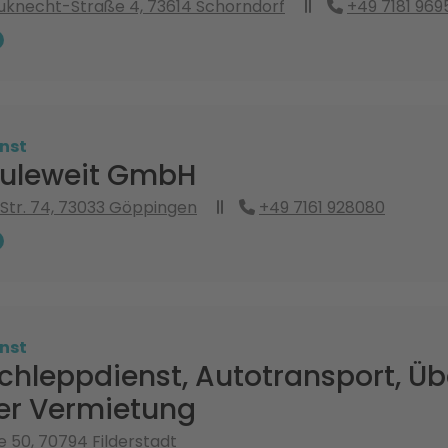
uknecht-Straße 4, 73614 Schorndorf
+49 7181 969
nst
uleweit GmbH
 Str. 74, 73033 Göppingen
+49 7161 928080
nst
chleppdienst, Autotransport, Üb
r Vermietung
 50, 70794 Filderstadt