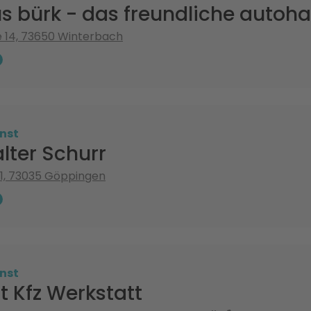
s bürk - das freundliche autoh
e 14, 73650 Winterbach
nst
lter Schurr
 1, 73035 Göppingen
nst
 Kfz Werkstatt