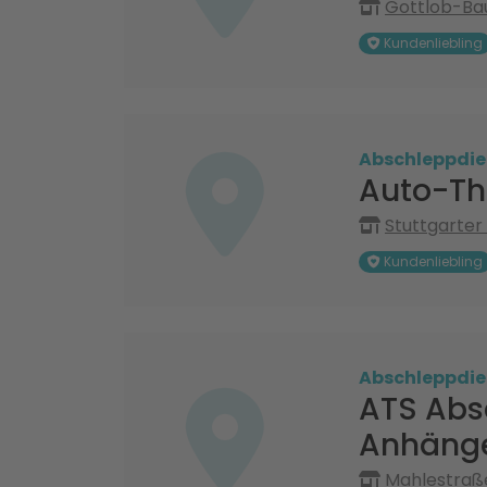
Gottlob-Ba
Kundenliebling
Abschleppdie
Auto-Th
Stuttgarter
Kundenliebling
Abschleppdie
ATS Abs
Anhänge
Mahlestraße