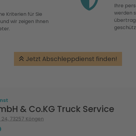
Ihre pers
werden st
e Kriterien für Sie
übertrage
 und wir zeigen Ihnen
geschütz
eter.
Jetzt Abschleppdienst finden!
nst
mbH & Co.KG Truck Service
 24, 73257 Köngen