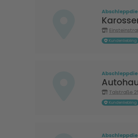
Abschleppdie
Karosser
Einsteinstr
Kundenliebling
Abschleppdie
Autohau
Talstraße 2
Kundenliebling
Abschleppdie