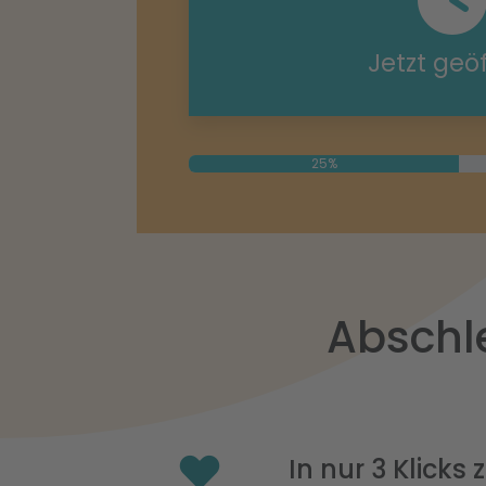
Jetzt geö
25%
Abschl
In nur 3 Klicks