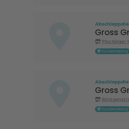
Abschleppdie
Gross G
Plochinger S
Kundenliebling
Abschleppdie
Gross G
Röntgenstra
Kundenliebling