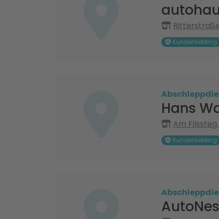
autohau
Ritterstraß
Kundenliebling
Abschleppdie
Hans Wa
Am Filssteg
Kundenliebling
Abschleppdie
AutoNest