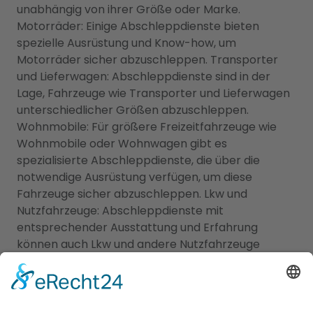
unabhängig von ihrer Größe oder Marke.
Motorräder: Einige Abschleppdienste bieten
spezielle Ausrüstung und Know-how, um
Motorräder sicher abzuschleppen. Transporter
und Lieferwagen: Abschleppdienste sind in der
Lage, Fahrzeuge wie Transporter und Lieferwagen
unterschiedlicher Größen abzuschleppen.
Wohnmobile: Für größere Freizeitfahrzeuge wie
Wohnmobile oder Wohnwagen gibt es
spezialisierte Abschleppdienste, die über die
notwendige Ausrüstung verfügen, um diese
Fahrzeuge sicher abzuschleppen. Lkw und
Nutzfahrzeuge: Abschleppdienste mit
entsprechender Ausstattung und Erfahrung
können auch Lkw und andere Nutzfahrzeuge
abschleppen. Es ist wichtig anzumerken, dass die
Kapazität und die spezifischen Fähigkeiten eines
Abschleppdienstes variieren können. In einigen
Fällen kann es erforderlich sein, einen