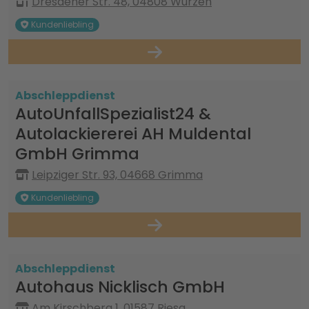
Dresdener Str. 48, 04808 Wurzen
Kundenliebling
Abschleppdienst
AutoUnfallSpezialist24 &
Autolackiererei AH Muldental
GmbH Grimma
Leipziger Str. 93, 04668 Grimma
Kundenliebling
Abschleppdienst
Autohaus Nicklisch GmbH
Am Kirschberg 1, 01587 Riesa