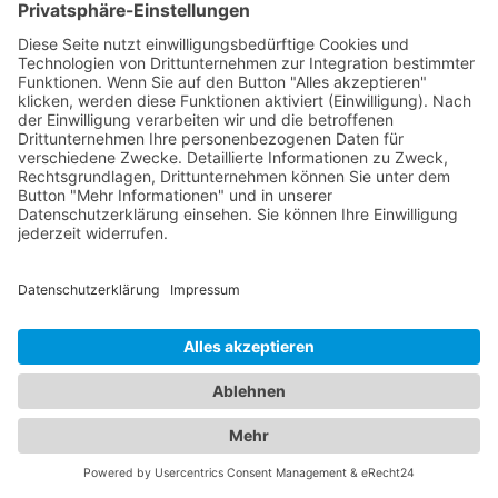
spezialisierten Abschleppdienst zu kontaktieren,
der auf schwere Nutzfahrzeuge oder spezielle
Fahrzeugtypen spezialisiert ist.
Abschleppdienste und Hotels:
Ein umfassendes Angebot für
Ihre Mobilität und Unterkunft
Unser umfangreiches Branchenportal bietet Ihnen
nicht nur alle Informationen rund um zuverlässige
Abschleppdienste, sondern auch eine breite
Auswahl an Hotels für Ihren nächsten Aufenthalt.
Hier finden Sie alles, was Sie benötigen, um sowohl
im Notfall als auch bei der Urlaubsplanung bestens
informiert zu sein. Egal ob Sie einen
Abschleppdienst in Ihrer Nähe suchen oder nach
dem perfekten
Hotel Wermsdorf
für Ihre
Reisevorhaben Ausschau halten - bei uns sind Sie
richtig. Unser Portal präsentiert Ihnen eine