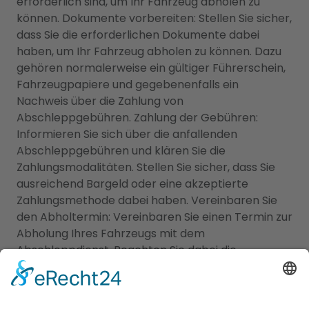
erforderlich sind, um Ihr Fahrzeug abholen zu
können. Dokumente vorbereiten: Stellen Sie sicher,
dass Sie die erforderlichen Dokumente dabei
haben, um Ihr Fahrzeug abholen zu können. Dazu
gehören normalerweise ein gültiger Führerschein,
Fahrzeugpapiere und gegebenenfalls ein
Nachweis über die Zahlung von
Abschleppgebühren. Zahlung der Gebühren:
Informieren Sie sich über die anfallenden
Abschleppgebühren und klären Sie die
Zahlungsmodalitäten. Stellen Sie sicher, dass Sie
ausreichend Bargeld oder eine akzeptierte
Zahlungsmethode dabei haben. Vereinbaren Sie
den Abholtermin: Vereinbaren Sie einen Termin zur
Abholung Ihres Fahrzeugs mit dem
Abschleppdienst. Beachten Sie dabei die
Öffnungszeiten der Abschleppstelle. Prüfen Sie
das Fahrzeug: Nachdem Sie Ihr Fahrzeug abgeholt
haben, überprüfen Sie es sorgfältig auf mögliche