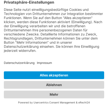
Schäden, die während des Abschleppvorgangs
entstanden sein könnten. Dokumentieren Sie
gegebenenfalls Schäden und melden Sie diese
dem Abschleppdienst. Es ist wichtig, sich bei
Fragen direkt an den Abschleppdienst zu wenden,
da die genauen Abläufe und Vorgehensweisen je
nach lokalen Vorschriften und Abschleppdiensten
variieren können.
Abschleppdienste und Hotels:
Ein umfassendes Angebot für
Ihre Mobilität und Unterkunft
In unserem umfassenden Branchenportal finden
Sie nicht nur alle Informationen rund um
zuverlässige Abschleppdienste, sondern auch
detaillierte Einblicke in erstklassige Hotels. Wir
bieten Ihnen eine vielseitige Plattform, um sowohl
Ihre Mobilität im Straßenverkehr als auch Ihren