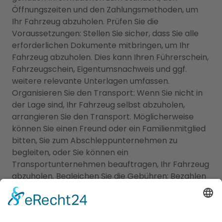
Öffnungszeiten und den Zahlungsmethoden, um
Ihr Fahrzeug abzuholen. Prüfen Sie die
Voraussetzungen: Stellen Sie sicher, dass Sie alle
erforderlichen Dokumente mitbringen, um Ihr
Fahrzeug abzuholen. Dies kann Ihren Führerschein,
Fahrzeugschein, Eigentumsnachweis und ggf.
weitere relevante Unterlagen umfassen.
Organisieren Sie den Transport: Wenn Sie nicht in
der Lage sind, Ihr Fahrzeug selbst abzuholen,
arrangieren Sie den Transport. Möglicherweise
können Sie einen Freund oder ein Familienmitglied
bitten, Sie zum Abschleppunternehmen zu
begleiten, oder Sie können ein
Transportunternehmen beauftragen, Ihr Fahrzeug
abzuholen. Begleichen Sie die Gebühren: Bezahlen
Sie die Abschlepp- und Lagergebühren gemäß
den Vorgaben des Abschleppunternehmens.
Stellen Sie sicher, dass Sie die akzeptierten