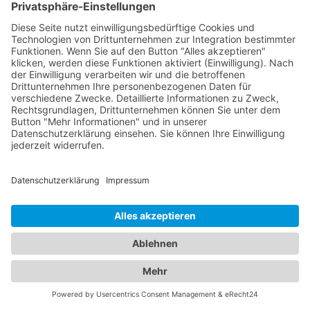
Zahlungsmethoden kennen und über genügend
Geld oder eine gültige Kreditkarte verfügen. Es ist
wichtig, schnell zu handeln und die erforderlichen
Schritte zu unternehmen, um unnötige Gebühren
und Unannehmlichkeiten zu vermeiden. Befolgen
Sie die Anweisungen des Abschleppunternehmens
und klären Sie alle offenen Fragen im Voraus, um
den Abholprozess reibungslos zu gestalten.
Finden Sie den passenden
Abschleppdienst und das
ideale Hotel - Unser
Branchenportal macht es
möglich
Unser umfangreiches Branchenportal bietet Ihnen
nicht nur alle Informationen zu zuverlässigen
Abschleppdiensten, sondern auch eine Vielzahl an
Optionen für Ihren nächsten Hotelaufenthalt in