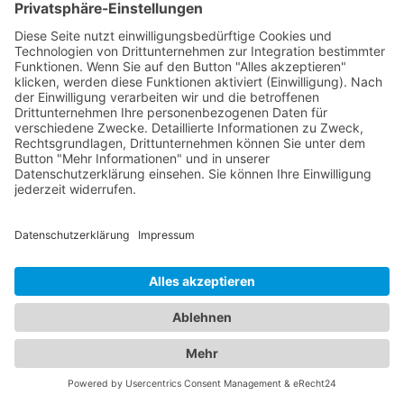
Informationen zu
Abschleppdiensten und Hotels
in einem Branchenportal
In unserem umfassenden Branchenportal finden
Sie nicht nur alle Informationen rund um
zuverlässige Abschleppdienste, sondern auch
detaillierte Einblicke in erstklassige Hotels. Wir
bieten Ihnen eine vielseitige Plattform, um sowohl
Ihre Mobilität im Straßenverkehr als auch Ihren
Komfort während des Aufenthalts in einem
Hotel
Wedemark
zu gewährleisten. Erfahren Sie mehr
über die verschiedenen Abschleppdienste in Ihrer
Region. Unsere Datenbank enthält eine Auswahl
an professionellen Anbietern, die Ihnen im Falle
einer Fahrzeugpanne oder eines Unfalls schnell
und effizient helfen. Informieren Sie sich über ihre
Dienstleistungen, Erreichbarkeit und
Kundenerfahrungen, um die beste Wahl für Ihre