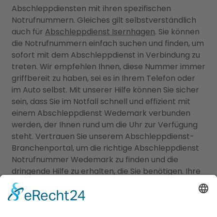
Abschleppdiensten mit ihren spezifischen
Notrufnummern. Gleiches gilt selbstverständlich
auch für
Abschleppdienst Isernhagen
. Sie können
die Notrufnummern einfach suchen und finden, um
sofort mit dem Abschleppdienst in Verbindung zu
treten. Wir empfehlen Ihnen, diese Nummer immer
griffbereit zu haben, sei es in Ihrem Telefon oder
im Auto selbst. Mit unserer Hilfe können Sie sicher
sein, dass Sie im Notfall schnell und effizient mit
einem Abschleppdienst Wedemark verbunden
werden, der Ihnen rund um die Uhr zur Verfügung
steht. Vertrauen Sie unserem Abschleppdienst-
Branchenportal, um die richtige Abschleppdienst
Notrufnummer Wedemark zu finden und die
dringende Hilfe zu erhalten, die Sie benötigen. Ihre
Sicherheit ist unsere oberste Priorität!
Alles unter einem Dach: