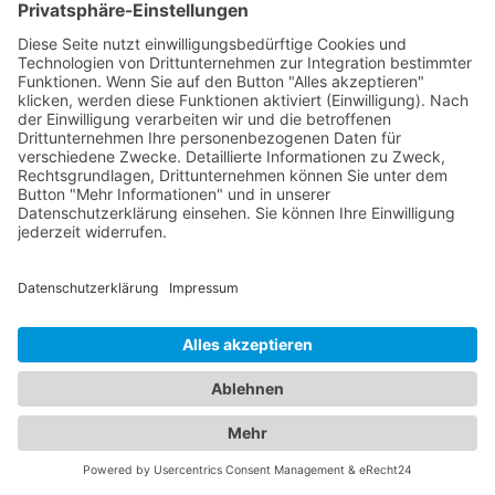
Ankunftszeit zu informieren und gegebenenfalls
nachzufragen, um eine genauere Vorstellung zu
erhalten.
Abschleppdienste und Hotels:
Ein umfassendes Angebot für
Ihre Mobilität und Unterkunft
In unserem umfassenden Branchenportal finden
Sie nicht nur alle Informationen rund um
zuverlässige Abschleppdienste, sondern auch
detaillierte Einblicke in erstklassige Hotels. Wir
bieten Ihnen eine vielseitige Plattform, um sowohl
Ihre Mobilität im Straßenverkehr als auch Ihren
Komfort während des Aufenthalts in einem
Hotel
Wannweil
zu gewährleisten. Erfahren Sie mehr
über die verschiedenen Abschleppdienste in Ihrer
Region. Unsere Datenbank enthält eine Auswahl
an professionellen Anbietern, die Ihnen im Falle