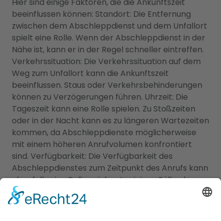
Hier sind einige Faktoren, die die Ankunftszeit
beeinflussen können: Standort: Die Entfernung
zwischen dem Abschleppdienst und dem Unfallort
spielt eine Rolle. Wenn der Abschleppdienst in der
Nähe ist, kann er in der Regel schneller eintreffen.
Verkehrssituation: Die Verkehrssituation auf dem
Weg zum Unfallort kann die Ankunftszeit
beeinflussen. Staus oder Verkehrsbehinderungen
können zu Verzögerungen führen. Uhrzeit: Die
Tageszeit kann eine Rolle spielen. Zu Stoßzeiten
oder in der Nacht kann es zu längeren Wartezeiten
kommen, da Abschleppdienste möglicherweise
mit einem höheren Anrufvolumen konfrontiert
sind. Verfügbarkeit: Die Verfügbarkeit des
Abschleppdienstes zum Zeitpunkt des Anrufs kann
ebenfalls eine Rolle spielen. In einigen Fällen kann
es zu Wartezeiten kommen, wenn alle
Abschleppfahrzeuge bereits im Einsatz sind. Es ist
ratsam, den Abschleppdienst über die erwartete