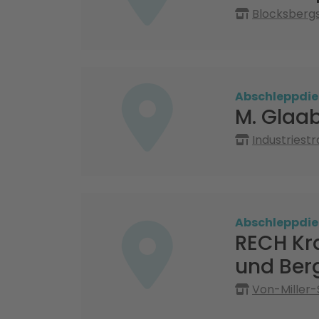
Blocksbergs
Abschleppdie
M. Glaa
Industriest
Abschleppdie
RECH Kr
und Ber
Von-Miller-