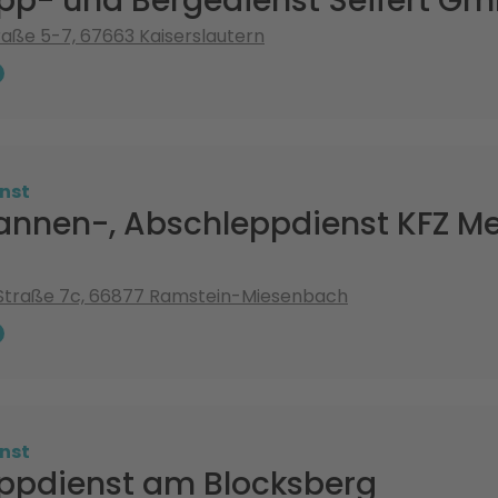
pp- und Bergedienst Seifert G
aße 5-7, 67663 Kaiserslautern
nst
annen-, Abschleppdienst KFZ Me
-Straße 7c, 66877 Ramstein-Miesenbach
nst
ppdienst am Blocksberg