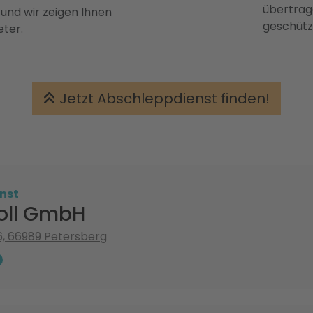
übertrage
 und wir zeigen Ihnen
geschütz
eter.
Jetzt Abschleppdienst finden!
nst
koll GmbH
, 66989 Petersberg