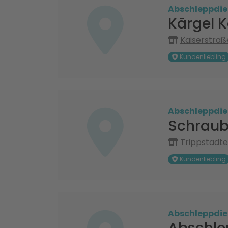
Abschleppdie
Kärgel 
Kaiserstraß
Kundenliebling
Abschleppdie
Schraube
Trippstadte
Kundenliebling
Abschleppdie