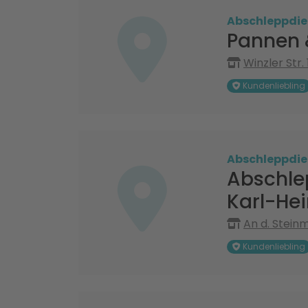
Abschleppdie
Pannen 
Winzler Str
Kundenliebling
Abschleppdie
Abschle
Karl-Hei
An d. Stein
Kundenliebling