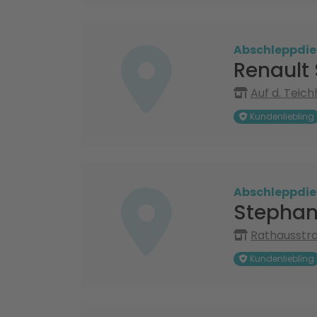
Abschleppdie
Renault
Auf d. Teic
Kundenliebling
Abschleppdie
Stephan
Rathausstr
Kundenliebling