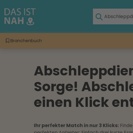
Branchenbuch
Abschleppdien
Sorge! Abschl
einen Klick en
Ihr perfekter Match in nur 3 Klicks:
Finden
perfekten Anbieter: Einfach drei kurze F