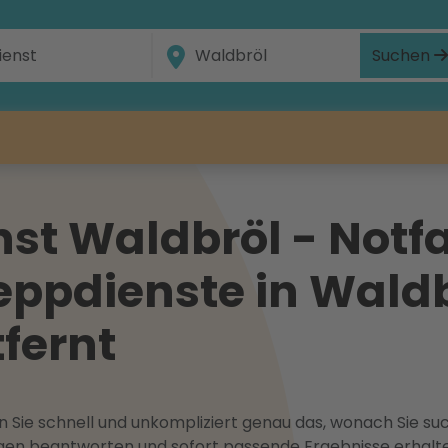
Suchen
st Waldbröl - Notfa
eppdienste in Waldb
tfernt
 Sie schnell und unkompliziert genau das, wonach Sie suc
ragen beantworten und sofort passende Ergebnisse erhalt