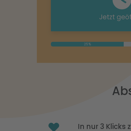
Jetzt geö
25%
Abs
In nur 3 Klicks