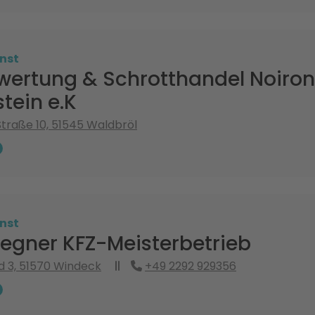
nst
wertung & Schrotthandel Noiron 
tein e.K
traße 10, 51545 Waldbröl
nst
iegner KFZ-Meisterbetrieb
d 3, 51570 Windeck
+49 2292 929356