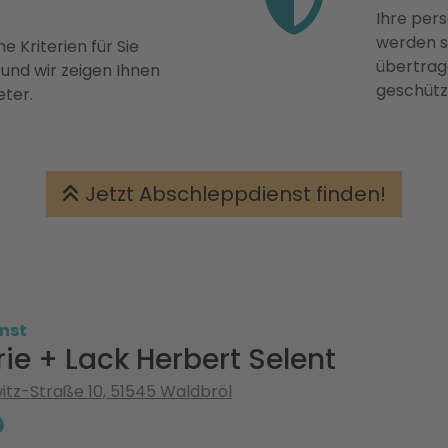
Ihre pers
werden st
e Kriterien für Sie
übertrage
 und wir zeigen Ihnen
geschütz
eter.
Jetzt Abschleppdienst finden!
nst
ie + Lack Herbert Selent
itz-Straße 10, 51545 Waldbröl