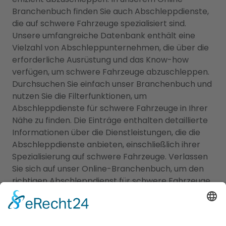
Branchenbuch finden Sie auch Abschleppdienste,
die auf schwere Fahrzeuge spezialisiert sind.
Unsere umfangreiche Datenbank enthält eine
Vielzahl von Abschleppunternehmen, die über die
erforderliche Ausrüstung und das Know-how
verfügen, um schwere Fahrzeuge abzuschleppen.
Durchsuchen Sie einfach unser Branchenbuch und
nutzen Sie die Filterfunktionen, um
Abschleppdienste für schwere Fahrzeuge in Ihrer
Nähe zu finden. Die Einträge enthalten detaillierte
Informationen über die Dienstleistungen, die die
Abschleppdienste anbieten, einschließlich ihrer
Spezialisierung auf schwere Fahrzeuge. Verlassen
Sie sich auf unser Online-Branchenbuch, um den
richtigen Abschleppdienst für schwere Fahrzeuge
zu finden und sicherzustellen, dass Sie im Falle
eines Problems mit Ihrem Lastwagen, Wohnmobil
oder einem anderen schweren Fahrzeug die