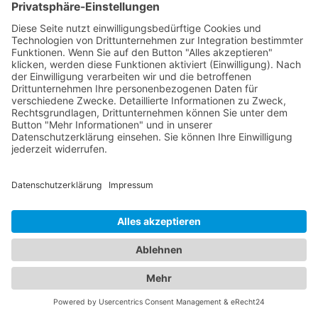
passende Hilfe erhalten. Finden Sie jetzt den
spezialisierten Abschleppdienst für schwere
Fahrzeuge über unser Online-Branchenbuch und
stellen Sie sicher, dass Sie immer die richtige
Unterstützung zur Hand haben.
Finden Sie den passenden
Abschleppdienst und das
ideale Hotel - Unser
Branchenportal macht es
möglich
In unserem umfassenden Branchenportal finden
Sie nicht nur alle Informationen rund um
zuverlässige Abschleppdienste, sondern auch
detaillierte Einblicke in erstklassige Hotels. Wir
bieten Ihnen eine vielseitige Plattform, um sowohl
Ihre Mobilität im Straßenverkehr als auch Ihren
Komfort während des Aufenthalts in einem
Hotel