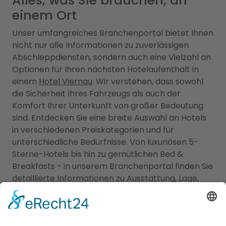
Alles, was Sie brauchen, an
einem Ort
Unser umfangreiches Branchenportal bietet Ihnen
nicht nur alle Informationen zu zuverlässigen
Abschleppdiensten, sondern auch eine Vielzahl an
Optionen für Ihren nächsten Hotelaufenthalt in
einem
Hotel Viernau
. Wir verstehen, dass sowohl
die Sicherheit Ihres Fahrzeugs als auch der
Komfort Ihrer Unterkunft von großer Bedeutung
sind. Entdecken Sie eine breite Auswahl an Hotels
in verschiedenen Preiskategorien und für
unterschiedliche Bedürfnisse. Von luxuriösen 5-
Sterne-Hotels bis hin zu gemütlichen Bed &
Breakfasts - in unserem Branchenportal finden Sie
detaillierte Informationen zu Ausstattung, Lage,
Preisen und Verfügbarkeiten, um Ihre ideale
Unterkunft auszuwählen. Gleichzeitig bieten wir
Ihnen umfassende Informationen über