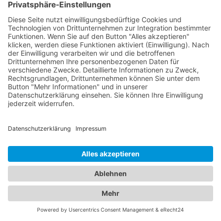
zuverlässige Abschleppdienste in Ihrer Region.
Egal, ob Sie eine Panne haben, Ihr Fahrzeug
abgeschleppt werden muss oder Sie eine Bergung
benötigen - unsere Datenbank enthält
Kontaktdaten und Bewertungen von
vertrauenswürdigen Abschleppdiensten, um Ihnen
im Notfall schnell und effizient zu helfen. Unser
Branchenportal vereint alle Informationen, die Sie
für Ihren nächsten Hotelaufenthalt und für den Fall
einer Fahrzeugpanne benötigen. Wir sorgen dafür,
dass Sie sowohl Ihre Unterkunft als auch Ihre
Mobilität in besten Händen wissen.
Jetzt Abschleppdienst finden!