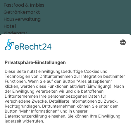
Fastfood & Imbiss
Getränkemarkt
Hausverwaltung
Hotel
Kinderarzt
Personalvermittler
Weitere Sportvereine
Tierarzt
Zahnarzt
Tennis
Tankstelle
Tierbedarf
Parken
Für Ihr Unternehmen
Sichern Sie sich die Vorteile von
das ist nah
! Mit uns
erreichen Sie neue Kunden und bleiben Ihren
Bestandskunden in guter Erinnerung.