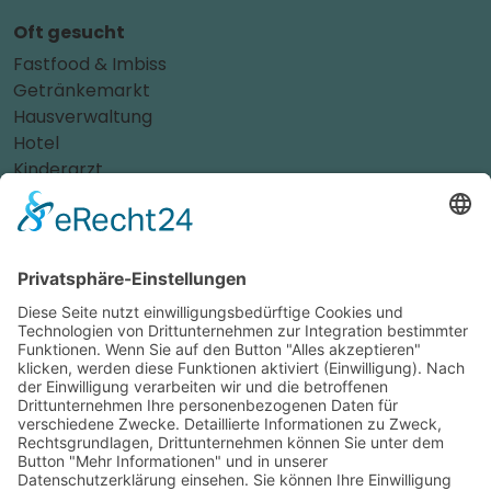
Oft gesucht
Fastfood & Imbiss
Getränkemarkt
Hausverwaltung
Hotel
Kinderarzt
Personalvermittler
Weitere Sportvereine
Tierarzt
Zahnarzt
Tennis
Tankstelle
Tierbedarf
Parken
Für Ihr Unternehmen
Sichern Sie sich die Vorteile von
das ist nah
! Mit uns
erreichen Sie neue Kunden und bleiben Ihren