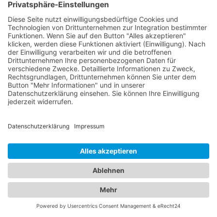
mit, um welche Art von Fahrzeug es sich handelt, z.
B. PKW, Motorrad, Wohnmobil oder LKW.
Gegebenenfalls kann auch die Größe oder das
Gewicht des Fahrzeugs relevant sein. Zustand des
Fahrzeugs: Geben Sie an, ob das Fahrzeug
fahrbereit ist oder nicht. Falls das Fahrzeug
beschädigt ist oder nicht mehr fahrtüchtig, ist es
wichtig, diese Informationen weiterzugeben.
Besondere Anforderungen: Wenn es spezielle
Anforderungen gibt, beispielsweise aufgrund von
Geländeschwierigkeiten oder Hindernissen am
Standort, sollten Sie diese dem Abschleppdienst
mitteilen. Zielort: Geben Sie an, wohin das Fahrzeug
transportiert werden soll, sei es eine Werkstatt, ein
Lagerplatz oder ein anderer Bestimmungsort. Je
präziser und umfassender Sie diese Informationen
bereitstellen, desto effizienter kann der
Abschleppdienst den Transport Ihres Fahrzeugs
organisieren.