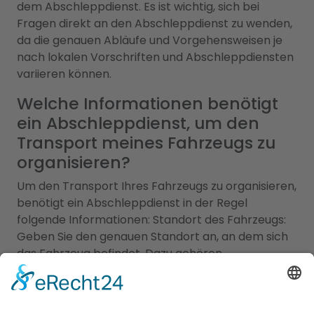
dem Abschleppdienst. Es ist wichtig, sich bei
Fragen direkt an den Abschleppdienst zu wenden,
da die genauen Abläufe und Vorgehensweisen je
nach lokalen Vorschriften und Abschleppdiensten
variieren können.
Welche Informationen benötigt
ein Abschleppdienst, um den
Transport meines Fahrzeugs zu
organisieren?
Um den Transport Ihres Fahrzeugs zu organisieren,
benötigt ein Abschleppdienst in der Regel
folgende Informationen: Standort des Fahrzeugs:
Geben Sie den genauen Standort an, an dem sich
das Fahrzeug befindet. Dazu gehören
Straßenname, Hausnummer, Stadt und
möglicherweise besondere Hinweise zur Lage. Art
des Fahrzeugs: Teilen Sie dem Abschleppdienst