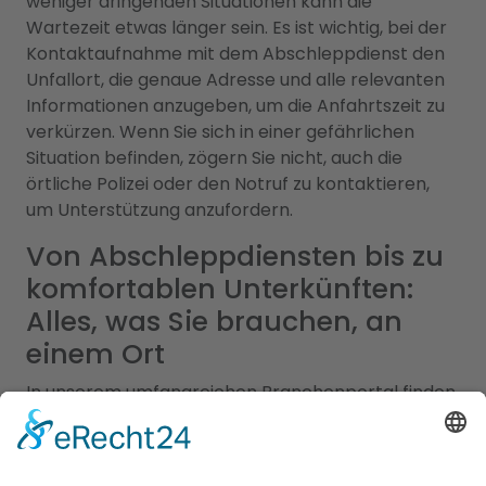
weniger dringenden Situationen kann die
Wartezeit etwas länger sein. Es ist wichtig, bei der
Kontaktaufnahme mit dem Abschleppdienst den
Unfallort, die genaue Adresse und alle relevanten
Informationen anzugeben, um die Anfahrtszeit zu
verkürzen. Wenn Sie sich in einer gefährlichen
Situation befinden, zögern Sie nicht, auch die
örtliche Polizei oder den Notruf zu kontaktieren,
um Unterstützung anzufordern.
Von Abschleppdiensten bis zu
komfortablen Unterkünften:
Alles, was Sie brauchen, an
einem Ort
In unserem umfangreichen Branchenportal finden
Sie nicht nur alle Informationen zu zuverlässigen
Abschleppdiensten, sondern auch eine
umfassende Auswahl an Hotels für Ihren nächsten