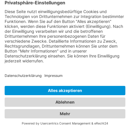
Aufenthalt. Wir möchten sicherstellen, dass Sie
sowohl bei Fahrzeugpannen als auch bei der
Suche nach der idealen Unterkunft bestens
informiert sind. Egal, ob Sie geschäftlich oder
privat unterwegs sind, unser Branchenportal
bietet Ihnen detaillierte Informationen zu
verschiedenen Hotels. Entdecken Sie luxuriöse
Hotels, gemütliche Bed & Breakfasts,
budgetfreundliche Unterkünfte und vieles mehr.
Informieren Sie sich über Zimmerkategorien,
Ausstattung, Lage und Preise, um die perfekte
Unterkunft für Ihre Bedürfnisse zu finden.
Gleichzeitig möchten wir Ihnen in Notfällen
Unterstützung bieten. In unserer Datenbank finden
Sie eine Auswahl an professionellen
Abschleppdiensten, die Ihnen bei Fahrzeugpannen
und Unfällen zur Seite stehen. Informieren Sie sich
über deren Leistungen, Verfügbarkeit und
Kontaktinformationen, um im Ernstfall schnell Hilfe