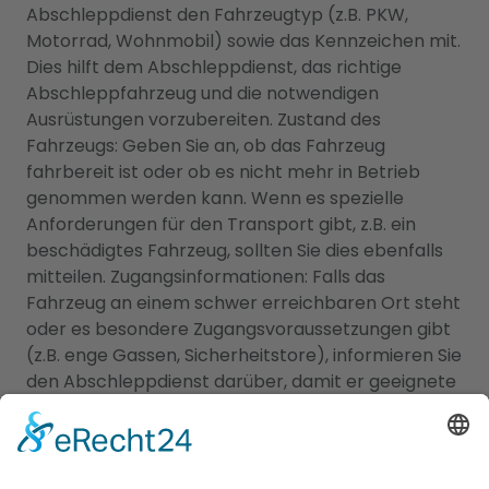
Abschleppdienst den Fahrzeugtyp (z.B. PKW,
Motorrad, Wohnmobil) sowie das Kennzeichen mit.
Dies hilft dem Abschleppdienst, das richtige
Abschleppfahrzeug und die notwendigen
Ausrüstungen vorzubereiten. Zustand des
Fahrzeugs: Geben Sie an, ob das Fahrzeug
fahrbereit ist oder ob es nicht mehr in Betrieb
genommen werden kann. Wenn es spezielle
Anforderungen für den Transport gibt, z.B. ein
beschädigtes Fahrzeug, sollten Sie dies ebenfalls
mitteilen. Zugangsinformationen: Falls das
Fahrzeug an einem schwer erreichbaren Ort steht
oder es besondere Zugangsvoraussetzungen gibt
(z.B. enge Gassen, Sicherheitstore), informieren Sie
den Abschleppdienst darüber, damit er geeignete
Maßnahmen treffen kann. Kontaktinformationen:
Stellen Sie sicher, dass Sie dem Abschleppdienst
Ihre aktuellen Kontaktdaten wie Name,
Telefonnummer und ggf. E-Mail-Adresse mitteilen.