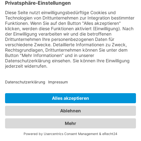
Dadurch können sie Sie bei Rückfragen erreichen
und Sie über den Fortschritt informieren. Durch die
Bereitstellung dieser Informationen erleichtern Sie
dem Abschleppdienst die Organisation des
Transports und helfen ihnen, effizient zu handeln.
Finden Sie den passenden
Abschleppdienst und das
ideale Hotel - Unser
Branchenportal macht es
möglich
Unser umfangreiches Branchenportal bietet Ihnen
nicht nur alle Informationen rund um zuverlässige
Abschleppdienste, sondern auch eine breite
Auswahl an Hotels für Ihren nächsten Aufenthalt.
Hier finden Sie alles, was Sie benötigen, um sowohl
im Notfall als auch bei der Urlaubsplanung bestens