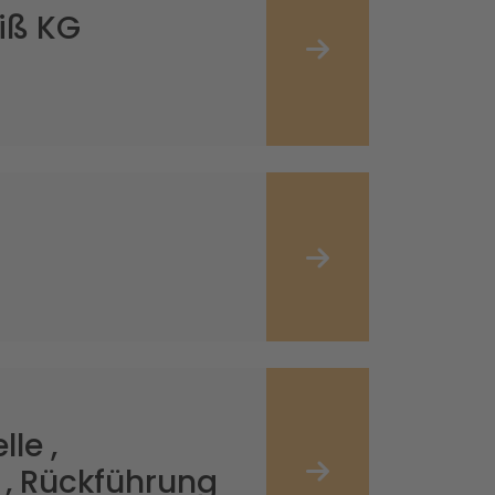
iß KG
le ,
 , Rückführung