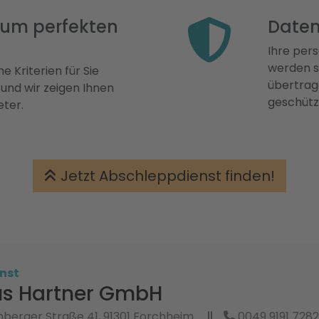
 zum perfekten
Daten
Ihre pers
werden st
e Kriterien für Sie
übertrage
 und wir zeigen Ihnen
geschütz
eter.
Jetzt Abschleppdienst finden!
nst
s Hartner GmbH
berger Straße 41, 91301 Forchheim
0049 9191 728