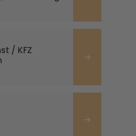
t / KFZ
n