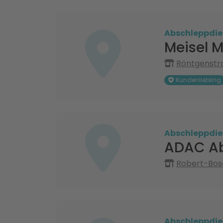
Abschleppdie
Meisel 
Röntgenstr
Kundenliebling
Abschleppdie
ADAC Ab
Robert-Bosc
Abschleppdie