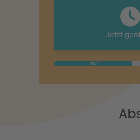
Jetzt geö
25%
Abs