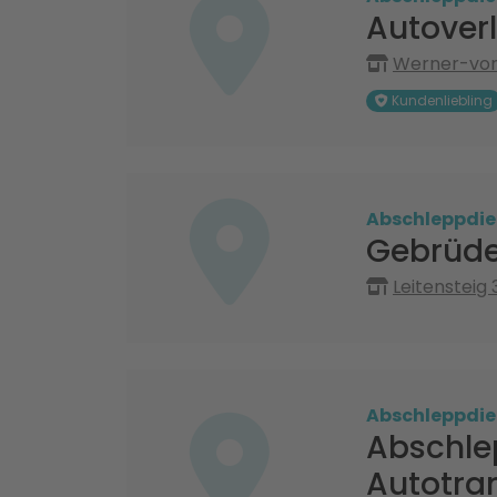
Autover
Werner-von-
Kundenliebling
Abschleppdie
Gebrüde
Leitensteig 
Abschleppdie
Abschle
Autotran