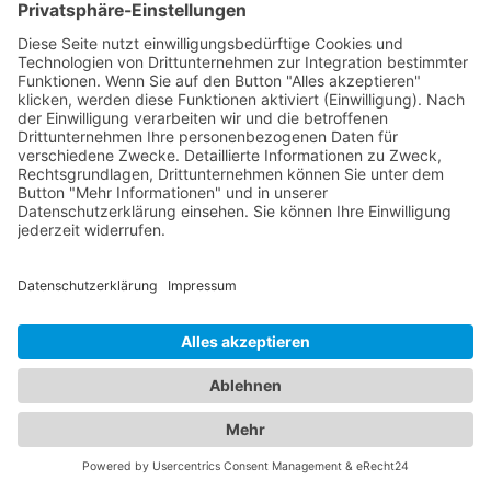
Genehmigungen und Kenntnisse, um den
Transport reibungslos und effizient abzuwickeln.
Um einen Abschleppdienst für
Langstreckenabschleppungen zu finden, können
Sie unser Online-Branchenbuch nutzen. Hier finden
Sie oft Einträge von Abschleppdiensten, die auch
Langstreckenabschleppungen anbieten.
Überprüfen Sie die detaillierten Informationen in
den Einträgen, um sicherzustellen, dass der
Abschleppdienst Ihren Anforderungen entspricht.
Bitte beachten Sie, dass
Langstreckenabschleppungen zusätzliche Kosten
und spezifische Vereinbarungen erfordern können.
Es ist ratsam, sich direkt mit dem Abschleppdienst
in Verbindung zu setzen, um alle Details und Kosten
im Voraus zu klären. Vertrauen Sie auf unser
Online-Branchenbuch, um einen Abschleppdienst
für Langstreckenabschleppungen zu finden und Ihr
Fahrzeug sicher an den gewünschten Zielort zu