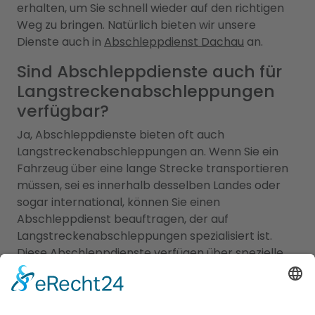
erhalten, um Sie schnell wieder auf den richtigen
Weg zu bringen. Natürlich bieten wir unsere
Dienste auch in
Abschleppdienst Dachau
an.
Sind Abschleppdienste auch für
Langstreckenabschleppungen
verfügbar?
Ja, Abschleppdienste bieten oft auch
Langstreckenabschleppungen an. Wenn Sie ein
Fahrzeug über eine lange Strecke transportieren
müssen, sei es innerhalb desselben Landes oder
sogar international, können Sie einen
Abschleppdienst beauftragen, der auf
Langstreckenabschleppungen spezialisiert ist.
Diese Abschleppdienste verfügen über spezielle
Transportfahrzeuge und Ausrüstung, um
Fahrzeuge sicher über lange Distanzen zu
transportieren. Sie haben die erforderlichen