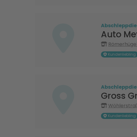
Abschleppdie
Auto Me
Römerhügel
Kundenliebling
Abschleppdie
Gross G
Wöhlerstraß
Kundenliebling