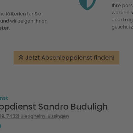
Ihre pers
werden st
e Kriterien für Sie
übertrage
 und wir zeigen Ihnen
geschütz
eter.
Jetzt Abschleppdienst finden!
nst
ppdienst Sandro Buduligh
19, 74321 Bietigheim-Bissingen