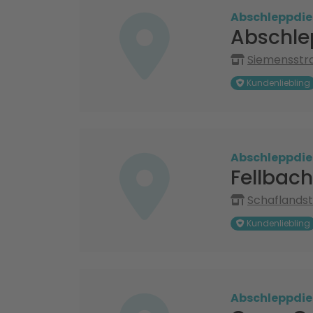
Abschleppdie
Abschle
Siemensstra
Kundenliebling
Abschleppdie
Fellbach
Schaflandst
Kundenliebling
Abschleppdie