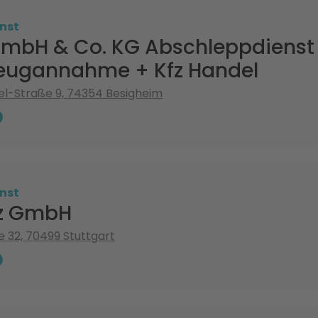
nst
GmbH & Co. KG Abschleppdienst
zeugannahme + Kfz Handel
el-Straße 9, 74354 Besigheim
nst
oz GmbH
 32, 70499 Stuttgart