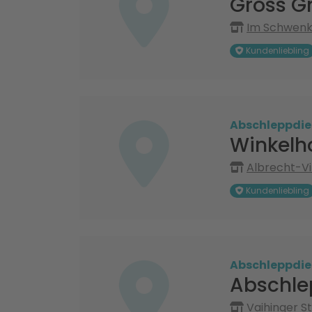
Gross G
Im Schwenkr
Kundenliebling
Abschleppdie
Winkelh
Albrecht-Vi
Kundenliebling
Abschleppdie
Abschle
Vaihinger St