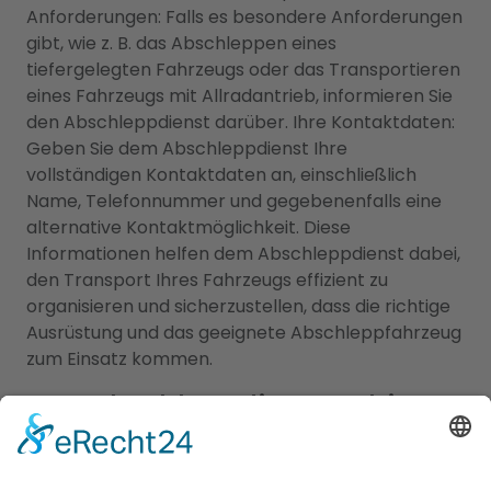
Anforderungen: Falls es besondere Anforderungen
gibt, wie z. B. das Abschleppen eines
tiefergelegten Fahrzeugs oder das Transportieren
eines Fahrzeugs mit Allradantrieb, informieren Sie
den Abschleppdienst darüber. Ihre Kontaktdaten:
Geben Sie dem Abschleppdienst Ihre
vollständigen Kontaktdaten an, einschließlich
Name, Telefonnummer und gegebenenfalls eine
alternative Kontaktmöglichkeit. Diese
Informationen helfen dem Abschleppdienst dabei,
den Transport Ihres Fahrzeugs effizient zu
organisieren und sicherzustellen, dass die richtige
Ausrüstung und das geeignete Abschleppfahrzeug
zum Einsatz kommen.
Von Abschleppdiensten bis zu
komfortablen Unterkünften:
Alles, was Sie brauchen, an