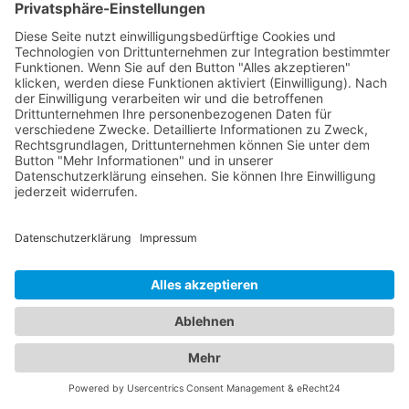
einem Ort
In unserem umfangreichen Branchenportal finden
Sie nicht nur alle Informationen zu zuverlässigen
Abschleppdiensten, sondern auch eine
umfassende Auswahl an Hotels für Ihren nächsten
Aufenthalt. Wir möchten sicherstellen, dass Sie
sowohl bei Fahrzeugpannen als auch bei der
Suche nach der idealen Unterkunft bestens
informiert sind. Egal, ob Sie geschäftlich oder
privat unterwegs sind, unser Branchenportal
bietet Ihnen detaillierte Informationen zu
verschiedenen Hotels. Entdecken Sie luxuriöse
Hotels, gemütliche Bed & Breakfasts,
budgetfreundliche Unterkünfte und vieles mehr.
Informieren Sie sich über Zimmerkategorien,
Ausstattung, Lage und Preise, um die perfekte
Unterkunft für Ihre Bedürfnisse zu finden.
Gleichzeitig möchten wir Ihnen in Notfällen