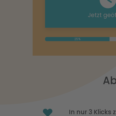
Jetzt geö
25%
Ab
In nur 3 Klicks