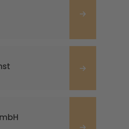
nst
GmbH