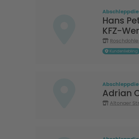
Abschleppdie
Hans Pet
KFZ-Werk
Roschdohle
Kundenliebling
Abschleppdie
Adrian 
Altonaer St