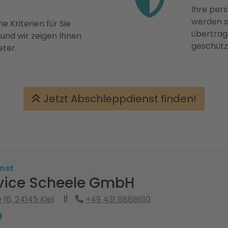
Ihre pers
werden st
e Kriterien für Sie
übertrage
 und wir zeigen Ihnen
geschütz
eter.
Jetzt Abschleppdienst finden!
nst
vice Scheele GmbH
 16, 24145 Kiel
+49 431 8888610