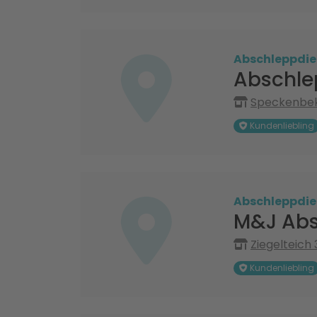
Abschleppdie
Abschle
Speckenbeke
Kundenliebling
Abschleppdie
M&J Abs
Ziegelteich 
Kundenliebling