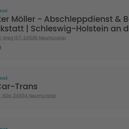
nst
er Möller - Abschleppdienst & 
statt | Schleswig-Holstein an d
r Weg 157, 24536 Neumünster
nst
Car-Trans
r. 80a, 24534 Neumünster