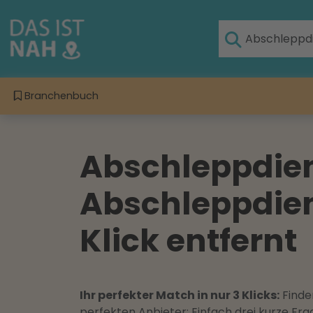
Branchenbuch
Abschleppdiens
Abschleppdiens
Klick entfernt
Ihr perfekter Match in nur 3 Klicks:
Finden
perfekten Anbieter: Einfach drei kurze F