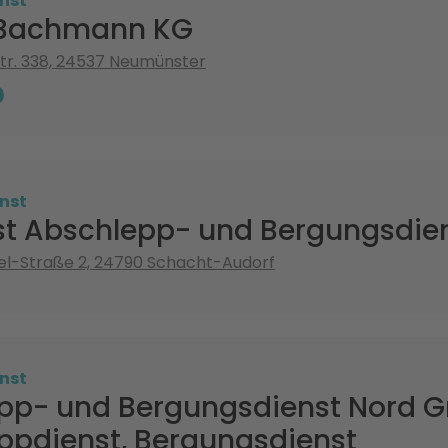
nst
 Bachmann KG
tr. 338, 24537 Neumünster
nst
ost Abschlepp- und Bergungsdie
el-Straße 2, 24790 Schacht-Audorf
nst
pp- und Bergungsdienst Nord 
ppdienst, Bergungsdienst