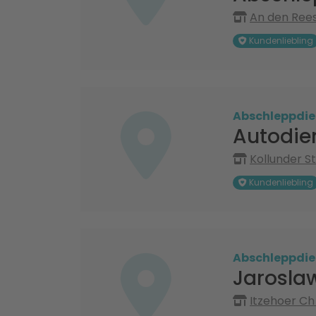
An den Rees
Kundenliebling
Abschleppdie
Autodie
Kollunder St
Kundenliebling
Abschleppdie
Jarosla
Itzehoer Ch