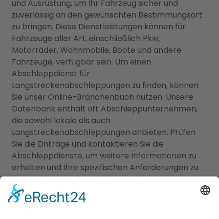
und Ausrüstung, um Ihr Fahrzeug sicher und
zuverlässig an den gewünschten Bestimmungsort
zu bringen. Diese Dienstleistungen können für
Fahrzeuge aller Art, einschließlich Pkw,
Motorräder, Wohnmobile, Boote und andere
Fahrzeuge, verfügbar sein. Um einen
Abschleppdienst für
Langstreckenabschleppungen zu finden, können
Sie unser Online-Branchenbuch nutzen. Unsere
Datenbank enthält oft Abschleppunternehmen,
die sowohl lokale als auch
Langstreckenabschleppungen anbieten. Prüfen
Sie die Einträge und kontaktieren Sie die
Abschleppdienste, um weitere Informationen zu
erhalten und Ihre spezifischen Anforderungen zu
besprechen. Denken Sie daran, dass
Langstreckenabschleppungen in der Regel
zusätzliche Kosten und Vorbereitungen erfordern
können. Besprechen Sie daher alle Details,