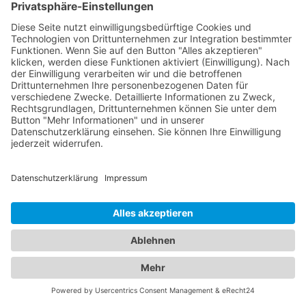
einschließlich der Gebühren, des
Transportschemas und der Versicherung, direkt
mit dem Abschleppdienst, um ein genaues
Angebot zu erhalten und sicherzustellen, dass Ihre
Bedürfnisse erfüllt werden.
Finden Sie den passenden
Abschleppdienst und das
ideale Hotel - Unser
Branchenportal macht es
möglich
In unserem umfangreichen Branchenportal finden
Sie nicht nur alle Informationen zu zuverlässigen
Abschleppdiensten, sondern auch eine
umfassende Auswahl an Hotels für Ihren nächsten
Aufenthalt. Wir möchten sicherstellen, dass Sie
sowohl bei Fahrzeugpannen als auch bei der