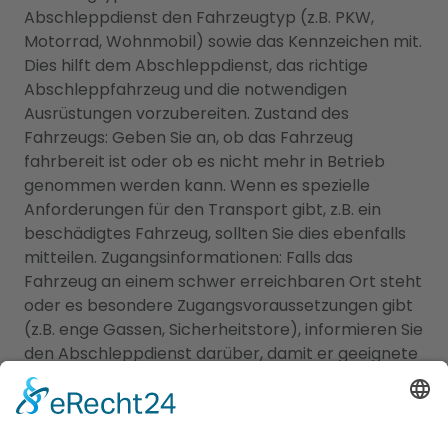
Abschleppdienst den Fahrzeugtyp (z.B. PKW,
Motorrad, Wohnmobil) sowie das Kennzeichen mit.
Dies hilft dem Abschleppdienst, das richtige
Abschleppfahrzeug und die notwendigen
Ausrüstungen vorzubereiten. Zustand des
Fahrzeugs: Geben Sie an, ob das Fahrzeug
fahrbereit ist oder ob es nicht mehr in Betrieb
genommen werden kann. Wenn es spezielle
Anforderungen für den Transport gibt, z.B. ein
beschädigtes Fahrzeug, sollten Sie dies ebenfalls
mitteilen. Zugangsinformationen: Falls das
Fahrzeug an einem schwer erreichbaren Ort steht
oder es besondere Zugangsvoraussetzungen gibt
(z.B. enge Gassen, Sicherheitstore), informieren Sie
den Abschleppdienst darüber, damit er geeignete
Maßnahmen treffen kann. Kontaktinformationen:
Stellen Sie sicher, dass Sie dem Abschleppdienst
Ihre aktuellen Kontaktdaten wie Name,