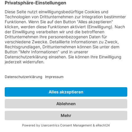
Telefonnummer und ggf. E-Mail-Adresse mitteilen.
Dadurch können sie Sie bei Rückfragen erreichen
und Sie über den Fortschritt informieren. Durch die
Bereitstellung dieser Informationen erleichtern Sie
dem Abschleppdienst die Organisation des
Transports und helfen ihnen, effizient zu handeln.
Alles unter einem Dach:
Informationen zu
Abschleppdiensten und Hotels
in einem Branchenportal
In unserem umfassenden Branchenportal finden
Sie nicht nur alle Informationen rund um
zuverlässige Abschleppdienste, sondern auch eine
breite Auswahl an Hotels für Ihren nächsten
Aufenthalt. Wir bieten Ihnen eine vielfältige
Plattform, um sowohl bei Fahrzeugpannen als
auch bei der Suche nach der perfekten Unterkunft