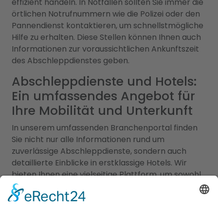
effizient handeln. In Notfällen sollten Sie immer die
örtlichen Notrufnummern wie die Polizei oder den
Pannendienst kontaktieren, um schnellstmögliche
Hilfe zu erhalten. Diese Stellen können Ihnen auch
Informationen zur voraussichtlichen Ankunftszeit
des Abschleppdienstes geben.
Abschleppdienste und Hotels:
Ein umfassendes Angebot für
Ihre Mobilität und Unterkunft
In unserem umfassenden Branchenportal finden
Sie nicht nur alle Informationen rund um
zuverlässige Abschleppdienste, sondern auch
detaillierte Einblicke in erstklassige Hotels. Wir
bieten Ihnen eine vielseitige Plattform, um sowohl
Ihre Mobilität im Straßenverkehr als auch Ihren
Komfort während des Aufenthalts in einem
Hotel
Erkelenz
zu gewährleisten. Erfahren Sie mehr über