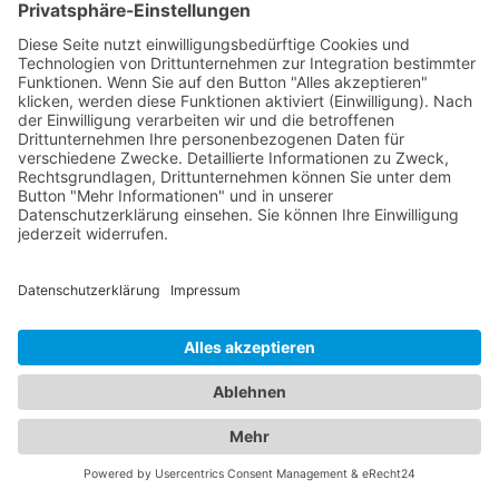
die verschiedenen Abschleppdienste in Ihrer
Region. Unsere Datenbank enthält eine Auswahl
an professionellen Anbietern, die Ihnen im Falle
einer Fahrzeugpanne oder eines Unfalls schnell
und effizient helfen. Informieren Sie sich über ihre
Dienstleistungen, Erreichbarkeit und
Kundenerfahrungen, um die beste Wahl für Ihre
Bedürfnisse zu treffen. Gleichzeitig bieten wir Ihnen
umfangreiche Informationen zu erstklassigen
Hotels. Egal ob Sie nach einem luxuriösen Resort,
einem charmanten Boutique-Hotel oder einem
gemütlichen Bed & Breakfast suchen - unser
Branchenportal präsentiert Ihnen eine breite
Palette an Unterkunftsoptionen. Informieren Sie
sich über Ausstattung, Lage, Preise und
Verfügbarkeit, um Ihren idealen Aufenthalt zu
planen. Unser Branchenportal vereint die besten
Informationen zu Abschleppdiensten und Hotels.
Wir legen Wert darauf, Ihnen sowohl bei