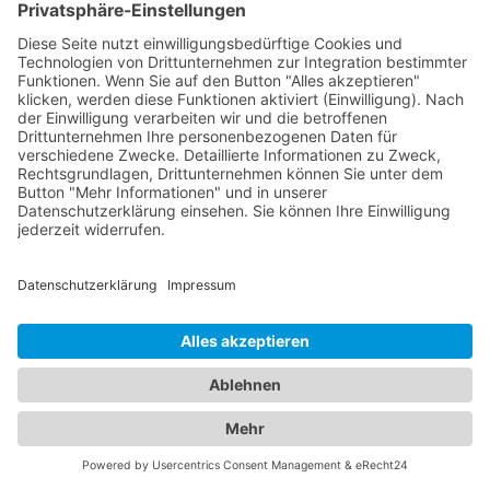
Aufenthalt. Wir bieten Ihnen eine vielfältige
Plattform, um sowohl bei Fahrzeugpannen als
auch bei der Suche nach der perfekten Unterkunft
bestens informiert zu sein. Egal ob Sie geschäftlich
oder privat unterwegs sind, unser Branchenportal
präsentiert Ihnen eine Vielzahl von Hotels in
verschiedenen Preiskategorien und mit
unterschiedlichen Ausstattungen. Erfahren Sie
mehr über Lage, Zimmeroptionen,
Serviceleistungen und Verfügbarkeiten, um das
ideale
Hotel Ellerhoop
für Ihren Aufenthalt zu
finden. Von luxuriösen 5-Sterne-Hotels bis hin zu
gemütlichen Bed & Breakfasts - bei uns werden Sie
fündig. Gleichzeitig bieten wir Ihnen umfassende
Informationen zu zuverlässigen
Abschleppdiensten in Ihrer Umgebung. Wenn Sie
eine Fahrzeugpanne haben oder abgeschleppt
werden müssen, können Sie auf unsere Datenbank
vertrauen, die Ihnen eine Liste qualifizierter