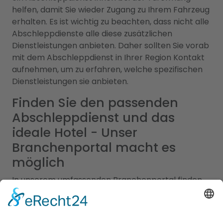
helfen, damit Sie wieder Zugang zu Ihrem Fahrzeug
erhalten. Es ist wichtig zu beachten, dass nicht alle
Abschleppdienste alle diese zusätzlichen
Dienstleistungen anbieten. Daher sollten Sie vorab
mit dem Abschleppdienst in Ihrer Region Kontakt
aufnehmen, um zu erfahren, welche spezifischen
Dienstleistungen sie anbieten.
Finden Sie den passenden
Abschleppdienst und das
ideale Hotel - Unser
Branchenportal macht es
möglich
In unserem umfassenden Branchenportal finden
Sie nicht nur alle Informationen rund um
zuverlässige Abschleppdienste, sondern auch eine
breite Auswahl an Hotels für Ihren nächsten