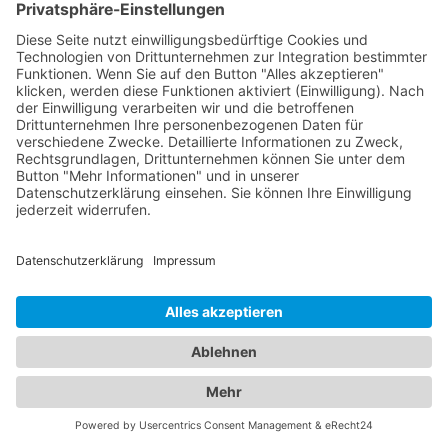
Plattform, um sowohl bei Fahrzeugpannen als
auch bei der Suche nach der perfekten Unterkunft
bestens informiert zu sein. Egal ob Sie geschäftlich
oder privat unterwegs sind, unser Branchenportal
präsentiert Ihnen eine Vielzahl von Hotels in
verschiedenen Preiskategorien und mit
unterschiedlichen Ausstattungen. Erfahren Sie
mehr über Lage, Zimmeroptionen,
Serviceleistungen und Verfügbarkeiten, um das
ideale
Hotel Ebensfeld
für Ihren Aufenthalt zu
finden. Von luxuriösen 5-Sterne-Hotels bis hin zu
gemütlichen Bed & Breakfasts - bei uns werden Sie
fündig. Gleichzeitig bieten wir Ihnen umfassende
Informationen zu zuverlässigen
Abschleppdiensten in Ihrer Umgebung. Wenn Sie
eine Fahrzeugpanne haben oder abgeschleppt
werden müssen, können Sie auf unsere Datenbank
vertrauen, die Ihnen eine Liste qualifizierter
Abschleppdienste präsentiert. Informieren Sie sich