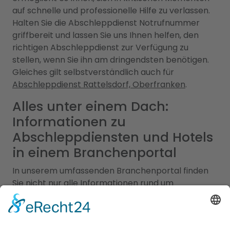
auf schnelle und professionelle Hilfe zu verlassen.
Halten Sie die Abschleppdienst Notrufnummer
griffbereit und lassen Sie uns Ihnen helfen, den
richtigen Abschleppdienst zur Verfügung zu
stellen, wenn Sie ihn am dringendsten benötigen.
Gleiches gilt selbstverständlich auch für
Abschleppdienst Rattelsdorf, Oberfranken
.
Alles unter einem Dach:
Informationen zu
Abschleppdiensten und Hotels
in einem Branchenportal
In unserem umfassenden Branchenportal finden
Sie nicht nur alle Informationen rund um
zuverlässige Abschleppdienste, sondern auch eine
breite Auswahl an Hotels für Ihren nächsten
Aufenthalt. Wir bieten Ihnen eine vielfältige