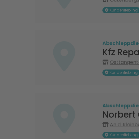
Kundenliebling
Abschleppdie
Kfz Rep
Osttangente
Kundenliebling
Abschleppdie
Norbert
An d. Klein
Kundenliebling