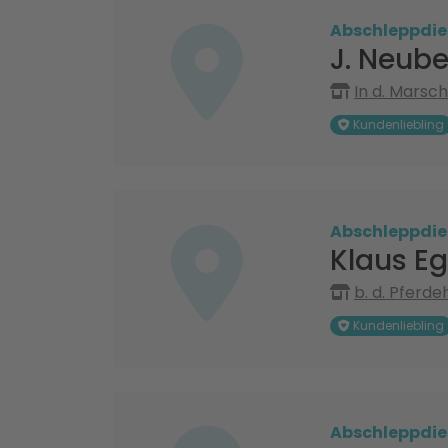
Abschleppdie
J. Neub
In d. Marsc
Kundenliebling
Abschleppdie
Klaus E
b. d. Pferde
Kundenliebling
Abschleppdie