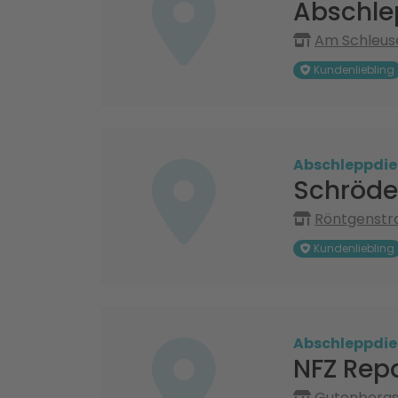
Abschle
Am Schleuse
Kundenliebling
Abschleppdie
Schröde
Röntgenstr
Kundenliebling
Abschleppdie
NFZ Rep
Gutenbergst