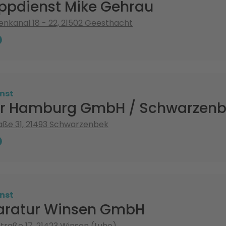
ppdienst Mike Gehrau
nkanal 18 - 22, 21502 Geesthacht
nst
r Hamburg GmbH / Schwarzenb
aße 31, 21493 Schwarzenbek
nst
aratur Winsen GmbH
raße 17, 21423 Winsen (Luhe)