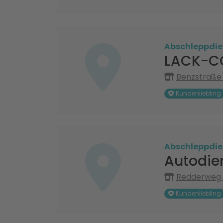
Abschleppdie
LACK-C
Benzstraße 
Kundenliebling
Abschleppdie
Autodie
Redderweg 7
Kundenliebling