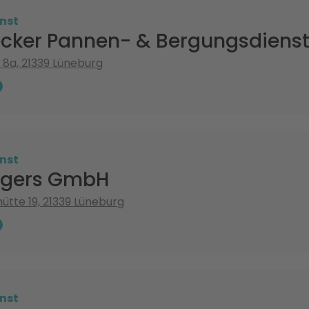
nst
ecker Pannen- & Bergungsdiens
h 8a, 21339 Lüneburg
nst
ggers GmbH
hütte 19, 21339 Lüneburg
nst