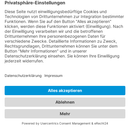
Ihnen bei Ihren Bedürfnissen zur Seite steht!
Abschleppdienste und Hotels:
Ein umfassendes Angebot für
Ihre Mobilität und Unterkunft
Unser umfangreiches Branchenportal bietet Ihnen
nicht nur alle Informationen rund um zuverlässige
Abschleppdienste, sondern auch eine breite
Auswahl an Hotels für Ihren nächsten Aufenthalt.
Hier finden Sie alles, was Sie benötigen, um sowohl
im Notfall als auch bei der Urlaubsplanung bestens
informiert zu sein. Egal ob Sie einen
Abschleppdienst in Ihrer Nähe suchen oder nach
dem perfekten
Hotel Altenau, Harz
für Ihre
Reisevorhaben Ausschau halten - bei uns sind Sie
richtig. Unser Portal präsentiert Ihnen eine
umfassende Liste von Abschleppdiensten, die
Ihnen bei Fahrzeugpannen und Problemen zur