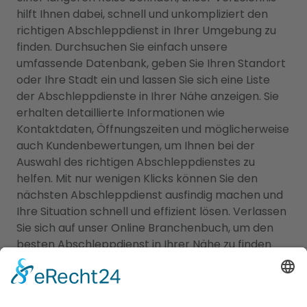
hilft Ihnen dabei, schnell und unkompliziert den
richtigen Abschleppdienst in Ihrer Umgebung zu
finden. Durchsuchen Sie einfach unsere
umfassende Datenbank, geben Sie Ihren Standort
oder Ihre Stadt ein und lassen Sie sich eine Liste
der Abschleppdienste in Ihrer Nähe anzeigen. Sie
erhalten detaillierte Informationen wie
Kontaktdaten, Öffnungszeiten und möglicherweise
auch Kundenbewertungen, um Ihnen bei der
Auswahl des richtigen Abschleppdienstes zu
helfen. Mit nur wenigen Klicks können Sie den
nächsten Abschleppdienst ausfindig machen und
Ihre Situation schnell und effizient lösen. Verlassen
Sie sich auf unser Online Branchenbuch, um den
besten Abschleppdienst in Ihrer Nähe zu finden
und wieder auf die Straße zurückzukehren.
Vertrauen Sie auf unser Online Branchenbuch und
finden Sie den nächsten Abschleppdienst, der