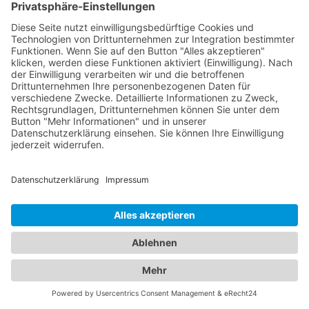
nutzen Sie die Filterfunktionen, um
Abschleppdienste für schwere Fahrzeuge in Ihrer
Nähe zu finden. Die Einträge enthalten detaillierte
Informationen über die Dienstleistungen, die die
Abschleppdienste anbieten, einschließlich ihrer
Spezialisierung auf schwere Fahrzeuge. Verlassen
Sie sich auf unser Online-Branchenbuch, um den
richtigen Abschleppdienst für schwere Fahrzeuge
zu finden und sicherzustellen, dass Sie im Falle
eines Problems mit Ihrem Lastwagen, Wohnmobil
oder einem anderen schweren Fahrzeug die
passende Hilfe erhalten. Finden Sie jetzt den
spezialisierten Abschleppdienst für schwere
Fahrzeuge über unser Online-Branchenbuch und
stellen Sie sicher, dass Sie immer die richtige
Unterstützung zur Hand haben.
Finden Sie den passenden
Abschleppdienst und das