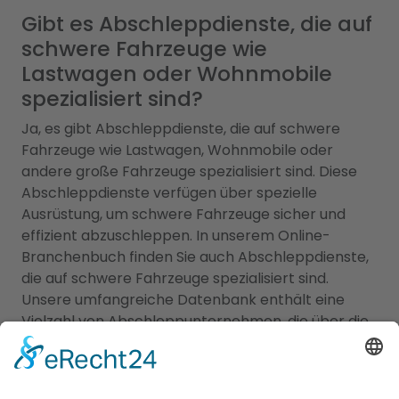
Gibt es Abschleppdienste, die auf
schwere Fahrzeuge wie
Lastwagen oder Wohnmobile
spezialisiert sind?
Ja, es gibt Abschleppdienste, die auf schwere
Fahrzeuge wie Lastwagen, Wohnmobile oder
andere große Fahrzeuge spezialisiert sind. Diese
Abschleppdienste verfügen über spezielle
Ausrüstung, um schwere Fahrzeuge sicher und
effizient abzuschleppen. In unserem Online-
Branchenbuch finden Sie auch Abschleppdienste,
die auf schwere Fahrzeuge spezialisiert sind.
Unsere umfangreiche Datenbank enthält eine
Vielzahl von Abschleppunternehmen, die über die
erforderliche Ausrüstung und das Know-how
verfügen, um schwere Fahrzeuge abzuschleppen.
Durchsuchen Sie einfach unser Branchenbuch und