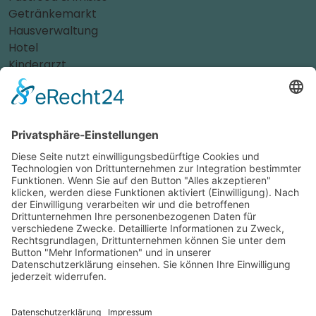
Getränkemarkt
Hausverwaltung
Hotel
Kinderarzt
Personalvermittler
Weitere Sportvereine
Tierarzt
Zahnarzt
Tennis
Tankstelle
Tierbedarf
Parken
Für Ihr Unternehmen
Sichern Sie sich die Vorteile von
das ist nah
! Mit uns
erreichen Sie neue Kunden und bleiben Ihren
Bestandskunden in guter Erinnerung.
Schon ab günstigen 29,- € im Monat.